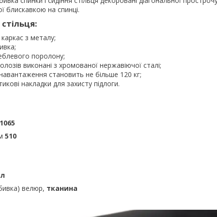
ивка спинки і сидіння стільця декоровані діагональної простро
ої блискавкою на спинці.
стільця:
 каркас з металу;
ивка;
еблевого поролону;
полозів виконані з хромованої нержавіючої сталі;
авантаження становить не більше 120 кг;
тикові накладки для захисту підлоги.
1065
мм
510
ал
бивка) велюр,
тканина