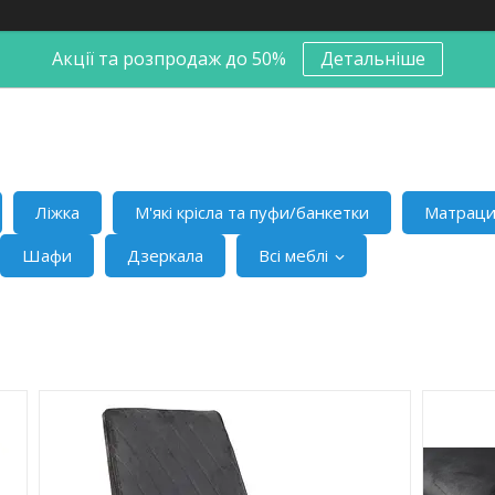
Акції та розпродаж до 50%
Детальніше
Ліжка
М'які крісла та пуфи/банкетки
Матрац
Шафи
Дзеркала
Всі меблі