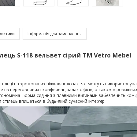
ристики
Інформація для замовлення
ілець S-118 вельвет сірий TM Vetro Mebel
і стільці на хромованих ніжках-полозах, які можуть використовува
але і в переговорних і конференц-залах офісів, а також в розкішни
гономічна форма сидіння з плавними вигинами забезпечить комф
 стілець впишеться в будь-який сучасний інтер'єр.