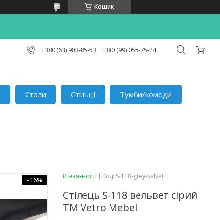
Кошик
+380 (63) 983-85-53
+380 (99) 055-75-24
и
Столи
Стільці
Тумби/комоди
В наявності
Код:
S-118-grey-velvet
–16%
Стілець S-118 вельвет сірий
TM Vetro Mebel