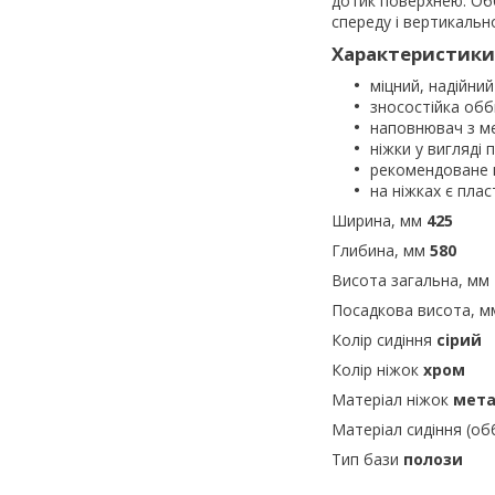
дотик поверхнею. Обб
спереду і вертикальн
Характеристики 
міцний, надійний
зносостійка обб
наповнювач з м
ніжки у вигляді 
рекомендоване н
на ніжках є плас
Ширина, мм
425
Глибина, мм
580
Висота загальна, мм
Посадкова висота, 
Колір сидіння
сірий
Колір ніжок
хром
Матеріал ніжок
мет
Матеріал сидіння (об
Тип бази
полози