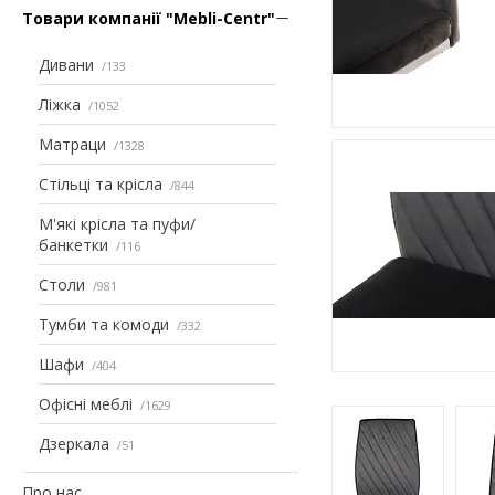
Товари компанії "Mebli-Centr"
Дивани
133
Ліжка
1052
Матраци
1328
Стільці та крісла
844
М'які крісла та пуфи/
банкетки
116
Столи
981
Тумби та комоди
332
Шафи
404
Офісні меблі
1629
Дзеркала
51
Про нас