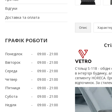
Відгуки
Доставка та оплата
Опис
Характе
ГРАФІК РОБОТИ
Ст
Понеділок
09:00
21:00
Вівторок
09:00
21:00
Стільці S-118 - обідн
Середа
09:00
21:00
в інтер'єрі будинку, 
сегменту HORECA. Ер
Четвер
09:00
21:00
відпочинок. За стилем
Пʼятниця
09:00
21:00
Субота
09:00
21:00
Неділя
09:00
21:00