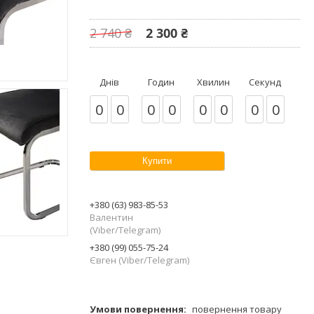
2 740 ₴
2 300 ₴
Днів
Годин
Хвилин
Секунд
0
0
0
0
0
0
0
0
Купити
+380 (63) 983-85-53
Валентин
(Viber/Telegram)
+380 (99) 055-75-24
Євген (Viber/Telegram)
повернення товару