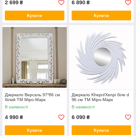
2 699
6 890
₴
₴
Купити
Купити
Дзеркало Версаль 97*86 см
Дзеркало Khepri/Хепрі біле d
білий ТМ Міро-Марк
96 см ТМ Міро-Марк
В наявності
В наявності
4 990
6 090
₴
₴
Купити
Купити