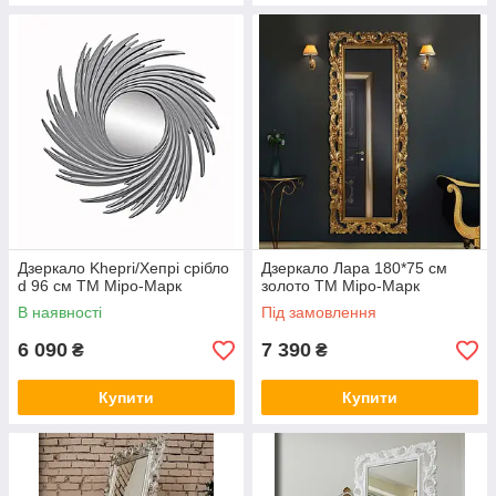
Дзеркало Khepri/Хепрі срібло
Дзеркало Лара 180*75 см
d 96 см ТМ Міро-Марк
золото ТМ Міро-Марк
В наявності
Під замовлення
6 090
7 390
₴
₴
Купити
Купити