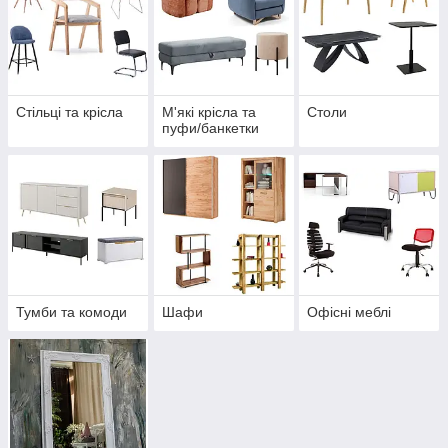
Стільці та крісла
М'які крісла та
Столи
пуфи/банкетки
Тумби та комоди
Шафи
Офісні меблі