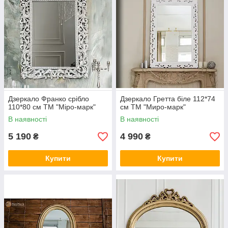
Дзеркало Франко срібло
Дзеркало Гретта біле 112*74
110*80 см ТМ "Міро-марк"
см ТМ "Миро-марк"
В наявності
В наявності
5 190
4 990
₴
₴
Купити
Купити