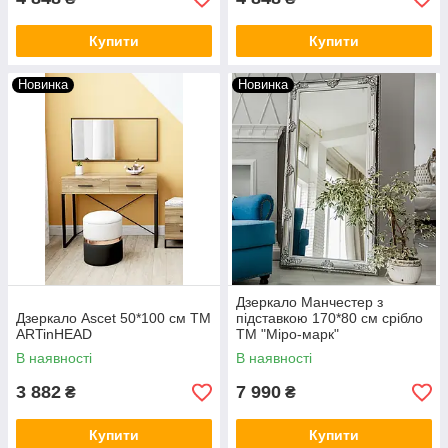
Купити
Купити
Новинка
Новинка
Дзеркало Манчестер з
Дзеркало Ascet 50*100 см ТМ
підставкою 170*80 см срібло
ARTinHEAD
ТМ "Міро-марк"
В наявності
В наявності
3 882
7 990
₴
₴
Купити
Купити