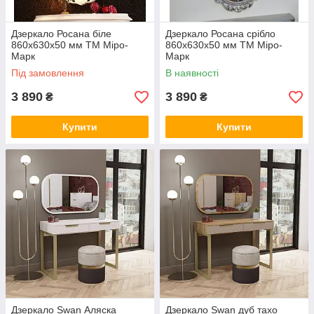
Дзеркало Росана біле
Дзеркало Росана срібло
860x630x50 мм ТМ Міро-
860x630x50 мм ТМ Міро-
Марк
Марк
Під замовлення
В наявності
3 890
3 890
₴
₴
Купити
Купити
Дзеркало Swan Аляска
Дзеркало Swan дуб тахо