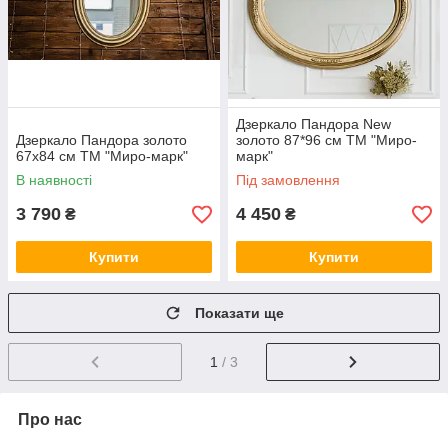
Дзеркало Пандора New
Дзеркало Пандора золото
золото 87*96 см ТМ "Миро-
67х84 см ТМ "Миро-марк"
марк"
В наявності
Під замовлення
3 790
4 450
₴
₴
Купити
Купити
Показати ще
1
/ 3
Про нас