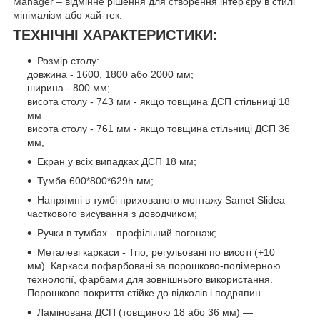
Manager – відмінне рішення для створення інтер'єру в стилі
мінімалізм або хай-тек.
ТЕХНІЧНІ ХАРАКТЕРИСТИКИ:
Розмір столу:
довжина - 1600, 1800 або 2000 мм;
ширина - 800 мм;
висота столу - 743 мм - якщо товщина ДСП стільниці 18
мм
висота столу - 761 мм - якщо товщина стільниці ДСП 36
мм;
Екран у всіх випадках ДСП 18 мм;
Тумба 600*800*629h мм;
Напрямні в тумбі прихованого монтажу Samet Slidea
часткового висування з доводчиком;
Ручки в тумбах - профільний погонаж;
Металеві каркаси - Trio, регульовані по висоті (+10
мм). Каркаси пофарбовані за порошково-полімерною
технології, фарбами для зовнішнього використання.
Порошкове покриття стійке до відколів і подряпин.
Ламінована ДСП (товщиною 18 або 36 мм) —