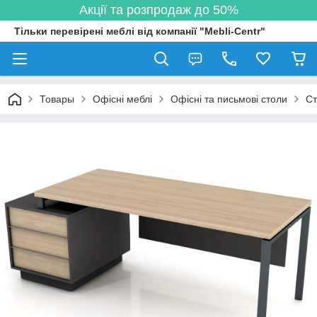
Акції та розпродаж до 50%
Тільки перевірені меблі від компанії "Mebli-Centr"
Товары
Офісні меблі
Офісні та письмові столи
Ст