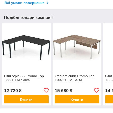
Всі умови повернення
Подібні товари компанії
Стіл офісний Promo Top
Стіл офісний Promo Top
Стіл
T33-1 ТМ Salita
T33-2s ТМ Salita
T33-
12 720
15 680
14 
₴
₴
Купити
Купити