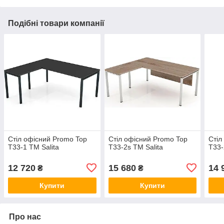
Подібні товари компанії
Стіл офісний Promo Top
Стіл офісний Promo Top
Стіл
T33-1 ТМ Salita
T33-2s ТМ Salita
T33-
12 720
15 680
14 
₴
₴
Купити
Купити
Про нас