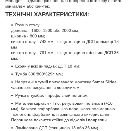
Manager – відмінне рішення для створення інтер'єру в стилі
мінімалізм або хай-тек.
ТЕХНІЧНІ ХАРАКТЕРИСТИКИ:
Розмір столу:
довжина - 1600, 1800 або 2000 мм;
ширина - 800 мм;
висота столу - 743 мм - якщо товщина ДСП стільниці 18
мм
висота столу - 761 мм - якщо товщина стільниці ДСП 36
мм;
Екран у всіх випадках ДСП 18 мм;
Тумба 600*800*629h мм;
Напрямні в тумбі прихованого монтажу Samet Slidea
часткового висування з доводчиком;
Ручки в тумбах - профільний погонаж;
Металеві каркаси - Trio, регульовані по висоті (+10
мм). Каркаси пофарбовані за порошково-полімерною
технології, фарбами для зовнішнього використання.
Порошкове покриття стійке до відколів і подряпин.
Ламінована ДСП (товщиною 18 або 36 мм) —