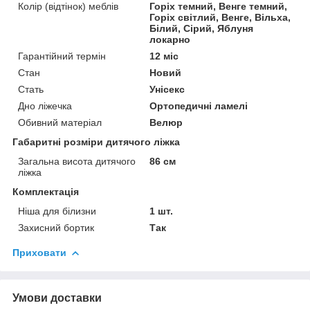
Колір (відтінок) меблів
Горіх темний, Венге темний,
Горіх світлий, Венге, Вільха,
Білий, Сірий, Яблуня
локарно
Гарантійний термін
12 міс
Стан
Новий
Стать
Унісекс
Дно ліжечка
Ортопедичні ламелі
Обивний матеріал
Велюр
Габаритні розміри дитячого ліжка
Загальна висота дитячого
86 см
ліжка
Комплектація
Ніша для білизни
1 шт.
Захисний бортик
Так
Приховати
Умови доставки