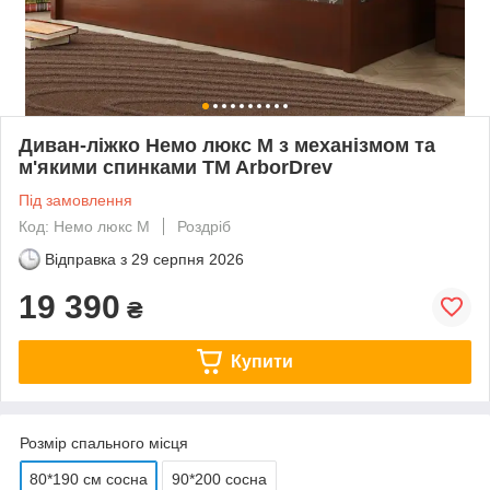
Диван-ліжко Немо люкс М з механізмом та
м'якими спинками TM ArborDrev
Під замовлення
Код: Немо люкс М
Роздріб
Відправка з
29 серпня 2026
19 390
₴
Купити
Розмір спального місця
80*190 см сосна
90*200 сосна