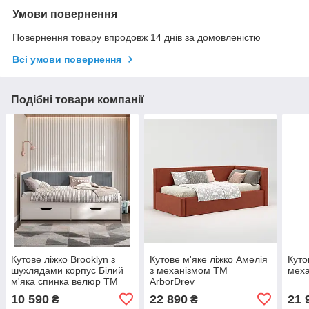
Умови повернення
Повернення товару впродовж 14 днів за домовленістю
Всі умови повернення
Подібні товари компанії
Кутове ліжко Brooklyn з
Кутове м'яке ліжко Амелія
Куто
шухлядами корпус Білий
з механізмом TM
меха
м'яка спинка велюр ТМ
ArborDrev
Viorina Deko
10 590
22 890
21 
₴
₴