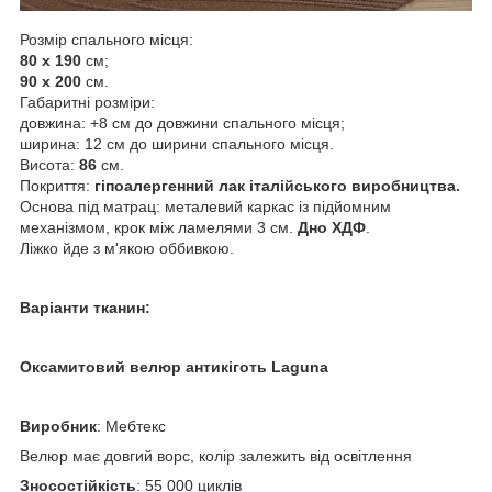
Розмір спального місця:
80 х 190
см;
90 х 200
см.
Габаритні розміри:
довжина: +8 см до довжини спального місця;
ширина: 12 см до ширини спального місця.
Висота:
86
см.
Покриття:
гіпоалергенний лак італійського виробництва.
Основа під матрац: металевий каркас із підйомним
механізмом, крок між ламелями 3 см.
Дно ХДФ
.
Ліжко йде з м'якою оббивкою.
Варіанти тканин:
Оксамитовий велюр антикіготь Laguna
Виробник
: Мебтекс
Велюр має довгий ворс, колір залежить від освітлення
Зносостійкість
: 55 000 циклів