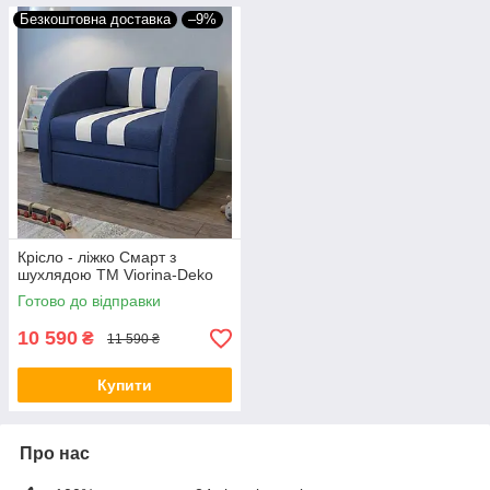
Безкоштовна доставка
–9%
Крісло - ліжко Смарт з
шухлядою ТМ Viorina-Deko
Готово до відправки
10 590
₴
11 590 ₴
Купити
Про нас