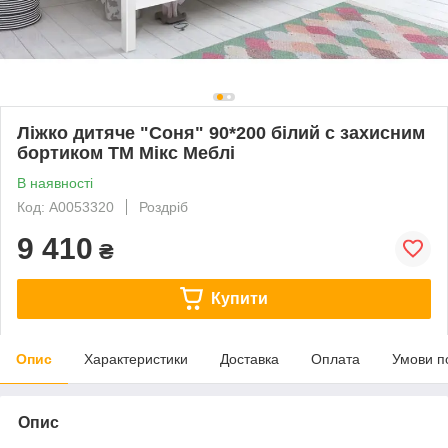
Ліжко дитяче "Соня" 90*200 білий с захисним
бортиком ТМ Мікс Меблі
В наявності
Код: А0053320
Роздріб
9 410
₴
Купити
Опис
Характеристики
Доставка
Оплата
Умови п
Опис