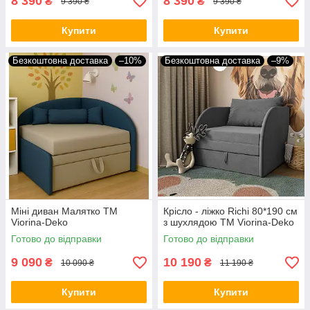
8 390
8 390
₴
₴
9 390 ₴
9 390 ₴
Купити
Купити
Безкоштовна доставка
–10%
Безкоштовна доставка
–9%
Міні диван Малятко ТМ
Крісло - ліжко Richi 80*190 см
Viorina-Deko
з шухлядою ТМ Viorina-Deko
Готово до відправки
Готово до відправки
9 090
10 190
₴
₴
10 090 ₴
11 190 ₴
Купити
Купити