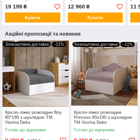
Меблі
Мікс
19 199
12 960
11 
₴
₴
Купити
Купити
Акційні пропозиції та новинки
Безкоштовна доставка
–11%
Безкоштовна доставка
–11%
Крісло-ліжко розкладне Boy
Крісло-ліжко розкладне
80*190 з шухлядою ТМ
Princess 80x190 з шухлядою
Viorina Deko
ТМ Viorina Deko
Готово до відправки
Готово до відправки