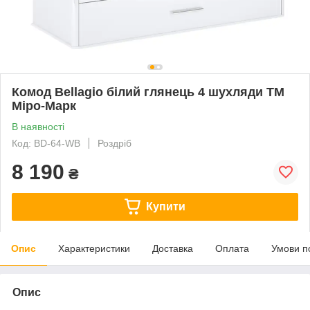
Комод Bellagio білий глянець 4 шухляди ТМ
Міро-Марк
В наявності
Код: BD-64-WB
Роздріб
8 190
₴
Купити
Опис
Характеристики
Доставка
Оплата
Умови п
Опис