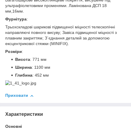
Багатошарове високоглянцеве покриття, висушене під
ультрафіолетовими променями. Ламінована ДСП 18
мм,16мм.
Фурнітура
:
Трьохскладові шарикові підвищеної міцності телескопічні
направляючі повного висуву; Завіса підвищеної міцності з
плавним закриттям; З`єднання деталей за допомогою
ексцентрикової стяжки (MINIFIX).
Розміри
:
Висота
: 771 мм
Ширина
: 1100 мм
Глибина
: 452 мм
Приховати
Характеристики
Основні