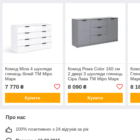
Комод Міла 4 шухляди
Комод Рома Color 160 см
Комо
глянець білий ТМ Міро
2 двері 3 шухляди глянець
Глян
Марк
Сіра Лава ТМ Міро Марк
Мар
7 770
8 090
8 1
₴
₴
Купити
Купити
Про нас
100% позитивних з 24 відгуків за рік