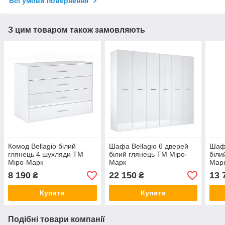
Всі умови повернення
З цим товаром також замовляють
Комод Bellagio білий
Шафа Bellagio 6 дверей
Шафа
глянець 4 шухляди ТМ
білий глянець ТМ Міро-
біли
Міро-Марк
Марк
Мар
8 190
22 150
13 
₴
₴
Купити
Купити
Подібні товари компанії