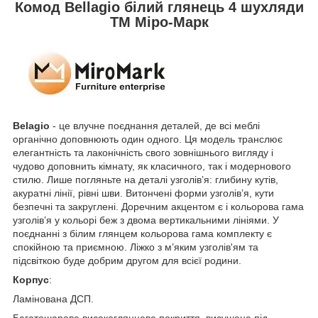
Комод Bellagio білий глянець 4 шухляди
ТМ Міро-Марк
Belagio
- це влучне поєднання деталей, де всі меблі
органічно доповнюють один одного. Ця модель транслює
елегантність та лаконічність свого зовнішнього вигляду і
чудово доповнить кімнату, як класичного, так і модернового
стилю. Лише погляньте на деталі узголів’я: глибину кутів,
акуратні лінії, рівні шви. Витончені форми узголів’я, кути
безпечні та закруглені. Доречним акцентом є і кольорова гама
узголів’я у кольорі беж з двома вертикальними лініями. У
поєднанні з білим глянцем кольорова гама комплекту є
спокійною та приємною. Ліжко з м’яким узголів'ям та
підсвіткою буде добрим другом для всієї родини.
Корпус
:
Ламінована ДСП.