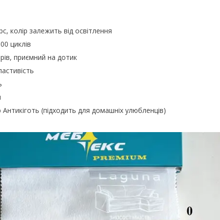
с, колір залежить від освітлення
000 циклів
рів, приємний на дотик
астивість
ь
я
р Антикіготь (підходить для домашніх улюбленців)