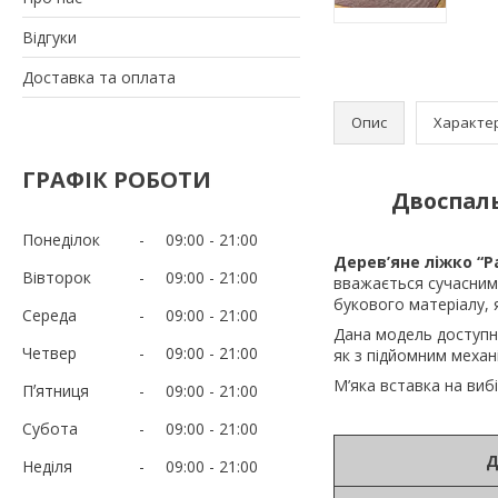
Відгуки
Доставка та оплата
Опис
Характе
ГРАФІК РОБОТИ
Двоспаль
Понеділок
09:00
21:00
Дерев’яне ліжко “
Вівторок
09:00
21:00
вважається сучасним
букового матеріалу, 
Середа
09:00
21:00
Дана модель доступн
Четвер
09:00
21:00
як з підйомним механ
М’яка вставка на виб
Пʼятниця
09:00
21:00
Субота
09:00
21:00
Д
Неділя
09:00
21:00