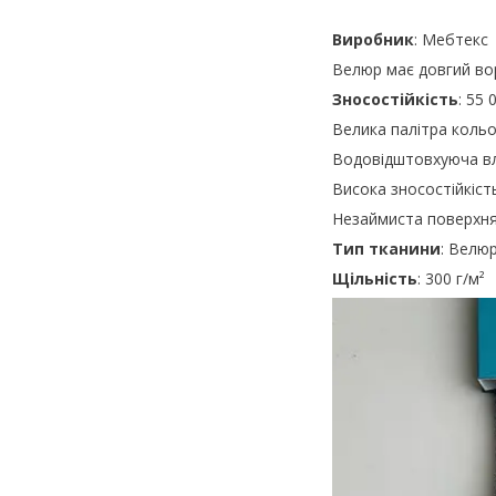
Виробник
: Мебтекс
Велюр має довгий вор
Зносостійкість
: 55 
Велика палітра кольо
Водовідштовхуюча вл
Висока зносостійкіст
Незаймиста поверхн
Тип тканини
: Велю
Щільність
: 300 г/м²