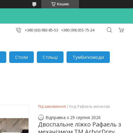
Кошик
+380 (63) 983-85-53
+380 (99) 055-75-24
и
Столи
Стільці
Тумби/комоди
Під замовлення
Код:
Рафаель механізм
Відправка з 29 серпня 2026
Двоспальне ліжко Рафаель з
механізмом TM ArborDrev