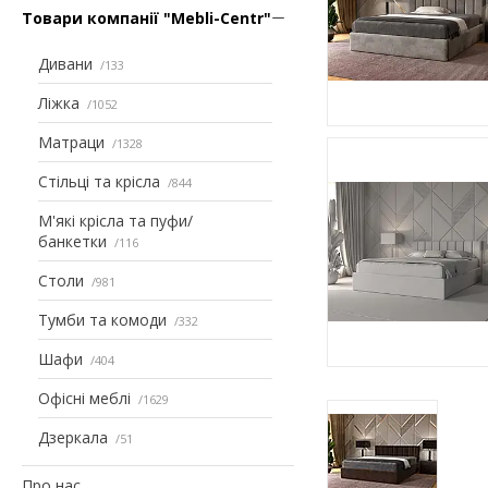
Товари компанії "Mebli-Centr"
Дивани
133
Ліжка
1052
Матраци
1328
Стільці та крісла
844
М'які крісла та пуфи/
банкетки
116
Столи
981
Тумби та комоди
332
Шафи
404
Офісні меблі
1629
Дзеркала
51
Про нас