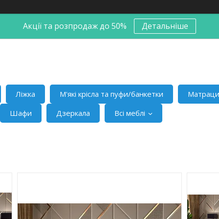
Акції та розпродаж до 50%
Детальніше
Ліжка
М'які крісла та пуфи/банкетки
Матрац
Шафи
Дзеркала
Всі меблі