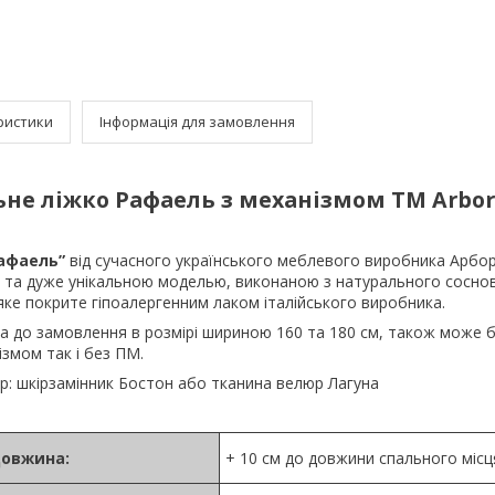
ристики
Інформація для замовлення
не ліжко Рафаель з механізмом TM Arbor
Рафаель”
від сучасного українського меблевого виробника Арбо
 та дуже унікальною моделью, виконаною з натурального сосно
яке покрите гіпоалергенним лаком італійського виробника.
а до замовлення в розмірі шириною 160 та 180 см, також може 
ізмом так і без ПМ.
ір: шкірзамінник Бостон або тканина велюр Лагуна
овжина:
+ 10 см до довжини спального місц