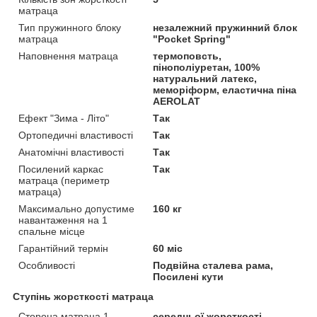
матраца
Тип пружинного блоку
незалежний пружинний блок
матраца
"Pocket Spring"
Наповнення матраца
термоповсть,
пінополіуретан, 100%
натуральний латекс,
меморіформ, еластична піна
AEROLAT
Ефект "Зима - Літо"
Так
Ортопедичні властивості
Так
Анатомічні властивості
Так
Посилений каркас
Так
матраца (периметр
матраца)
Максимально допустиме
160 кг
навантаження на 1
спальне місце
Гарантійний термін
60 міс
Особливості
Подвійна сталева рама,
Посилені кути
Ступінь жорсткості матраца
Сторона матраца 1
середньої жорсткості