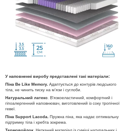
У наповненні виробу представлені такі матеріали:
Піна Be Like Memory.
Адаптується до контурів людського
тіла, не чинить тиску на м'язи і суглоби.
Натуральний латекс
. В'язкоеластичний, комфортний і
гіпоалергенний наповнювач, виготовлений із соку тропічної
гевеї.
Піна Support Lacoda.
Пружна піна, яка надає оптимальну
підтримку тіла і хребта зокрема.
Термовойлок
. Нетканий матеріал із суміші натуральних і