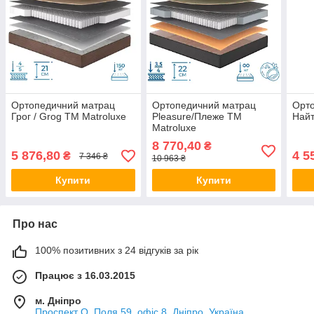
Ортопедичний матрац
Ортопедичний матрац
Орт
Грог / Grog TM Matroluxe
Pleasure/Плеже TM
Найт
Matroluxe
8 770,40
₴
5 876,80
4 5
₴
7 346 ₴
10 963 ₴
Купити
Купити
Про нас
100% позитивних з 24 відгуків за рік
Працює з 16.03.2015
м. Дніпро
Проспект О. Поля 59, офіс 8, Дніпро, Україна