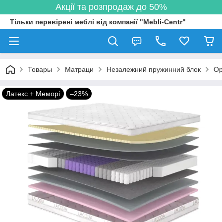
Акції та розпродаж до 50%
Тільки перевірені меблі від компанії "Mebli-Centr"
Товары
Матраци
Незалежний пружинний блок
Ор
Латекс + Меморі
–23%