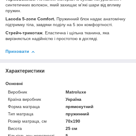
синтетичних волокон, який захищає м'які шари від впливу
пружин.
Lacoda 5-zone Comfort.
Пружинний блок надає анатомічну
підтримку тіла, завдяки поділу на 5 зон комфортності.
Стрейч-трикотаж
. Еластична і щільна тканина, яка
вирізняється надійністю і простотою в догляді.
Приховати
Характеристики
Основні
Виробник
Matroluxe
Країна виробник
Україна
Форма матраца
прямокутний
Тип матраца
пружинний
Розмір матраца, см
70х190
Висота
25 см
Кількість зон жорсткості
5