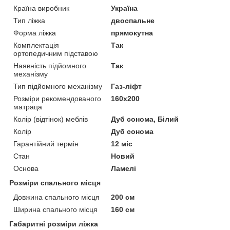
Країна виробник
Україна
Тип ліжка
двоспальне
Форма ліжка
прямокутна
Комплектація
Так
ортопедичним підставою
Наявність підйомного
Так
механізму
Тип підйомного механізму
Газ-ліфт
Розміри рекомендованого
160х200
матраца
Колір (відтінок) меблів
Дуб сонома, Білий
Колір
Дуб сонома
Гарантійний термін
12 міс
Стан
Новий
Основа
Ламелі
Розміри спального місця
Довжина спального місця
200 см
Ширина спального місця
160 см
Габаритні розміри ліжка