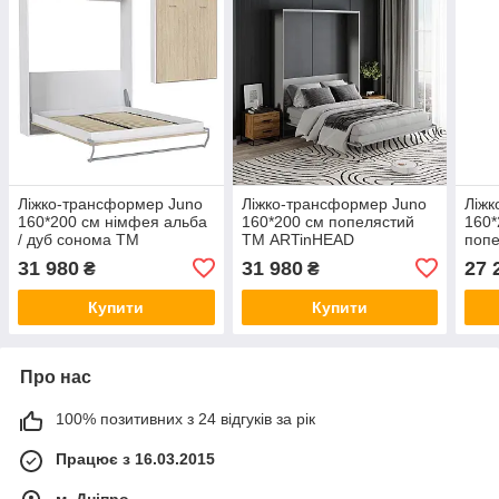
Ліжко-трансформер Juno
Ліжко-трансформер Juno
Ліжк
160*200 см німфея альба
160*200 см попелястий
160*
/ дуб сонома ТМ
ТМ ARTinHEAD
поп
ARTinHEAD
ART
31 980
31 980
27 
₴
₴
Купити
Купити
Про нас
100% позитивних з 24 відгуків за рік
Працює з 16.03.2015
м. Дніпро