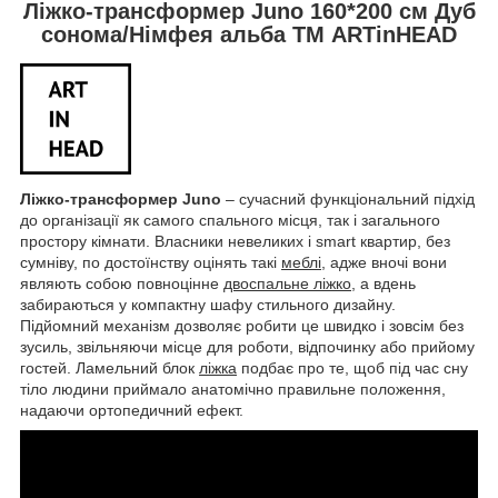
Ліжко-трансформер Juno 160*200 см Дуб
сонома/Німфея альба ТМ ARTinHEAD
Ліжко-трансформер Juno
– сучасний функціональний підхід
до організації як самого спального місця, так і загального
простору кімнати. Власники невеликих і smart квартир, без
сумніву, по достоїнству оцінять такі
меблі
, адже вночі вони
являють собою повноцінне
двоспальне ліжко
, а вдень
забираються у компактну шафу стильного дизайну.
Підйомний механізм дозволяє робити це швидко і зовсім без
зусиль, звільняючи місце для роботи, відпочинку або прийому
гостей. Ламельний блок
ліжка
подбає про те, щоб під час сну
тіло людини приймало анатомічно правильне положення,
надаючи ортопедичний ефект.