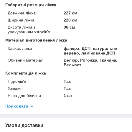
Габаритні розміри ліжка
Довжина ліжка
227 см
Ширина ліжка
220 см
Висота ліжка з
96 см
урахуванням узголів'я
Матеріал виготовлення ліжка
Каркас ліжка
фанера, ДСП, натуральне
дерево, ламінована ДСП
Обивний матеріал
Велюр, Рогожка, Тканина,
Вельвет
Комплектація ліжка
Підголів'я
Так
Узніжжя
Так
Ніша для білизни
1 шт.
Приховати
Умови доставки