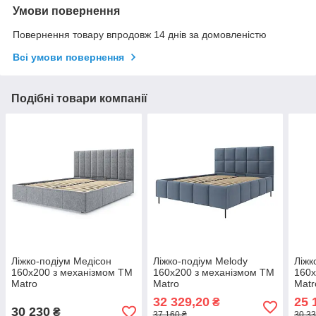
Умови повернення
Повернення товару впродовж 14 днів за домовленістю
Всі умови повернення
Подібні товари компанії
Ліжко-подіум Медісон
Ліжко-подіум Melody
Ліжк
160х200 з механізмом TM
160х200 з механізмом TM
160х
Matro
Matro
Matr
32 329,20
25 
₴
30 230
₴
37 160 ₴
30 33