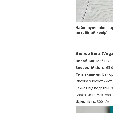
Найпопулярніші вар
потрібний колір)
Велюр Вега (Vega
Виробник
: Мебтекс
Зносостійкість
: 65 
Тип тканини
: Велю
Висока зносостійкіст
Захист від подряпин 
Бархатиста фактура 
Щільність
: 300 г/м²