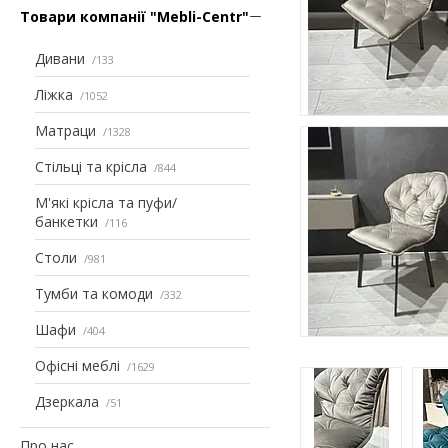
Товари компанії "Mebli-Centr"
Дивани
133
Ліжка
1052
Матраци
1328
Стільці та крісла
844
М'які крісла та пуфи/
банкетки
116
Столи
981
Тумби та комоди
332
Шафи
404
Офісні меблі
1629
Дзеркала
51
Про нас