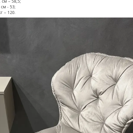
 см – 58,5;
см - 53;
г – 120.