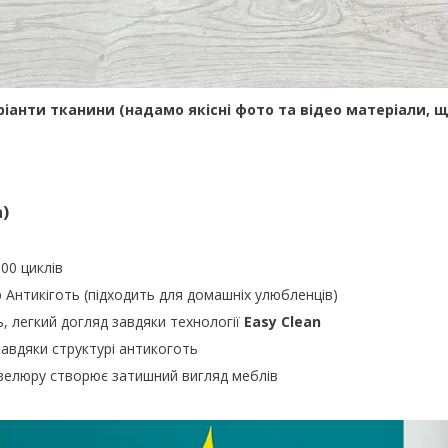
іанти тканини (надамо якісні фото та відео матеріали, 
)
000 циклів
р Антикіготь (підходить для домашніх улюбленців)
ь, легкий догляд завдяки технології
Easy Clean
завдяки структурі антикоготь
велюру створює затишний вигляд меблів