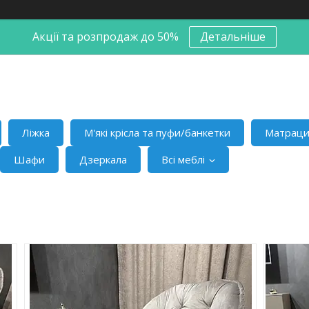
Акції та розпродаж до 50%
Детальніше
Ліжка
М'які крісла та пуфи/банкетки
Матрац
Шафи
Дзеркала
Всі меблі