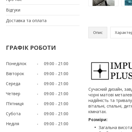
Відгуки
Доставка та оплата
Опис
Характе
ГРАФІК РОБОТИ
Понеділок
09:00
21:00
Вівторок
09:00
21:00
Середа
09:00
21:00
Cучасний дизайн, завд
Четвер
09:00
21:00
чорні матові металев
надійність та тривал
Пʼятниця
09:00
21:00
вітальні, спальні, ди
кімнатах.
Субота
09:00
21:00
Розміри:
Неділя
09:00
21:00
Загальна висота 