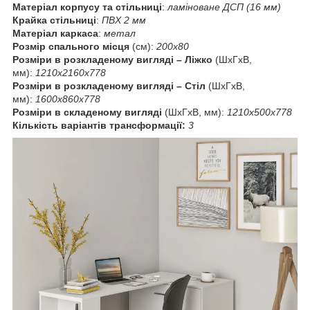
Матеріал корпусу та стільниці
:
ламіноване ДСП (16 мм)
Крайка стільниці
:
ПВХ 2 мм
Матеріал каркаса
:
метал
Розмір спального місця
(см):
200х80
Розміри в розкладеному вигляді
–
Ліжко
(ШхГхВ,
мм):
1210х2160х778
Розміри в розкладеному вигляді
–
Стіл
(ШхГхВ,
мм):
1600х860х778
Розміри в складеному вигляді
(ШхГхВ, мм):
1210х500х778
Кількість варіантів трансформації:
3