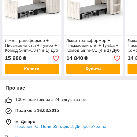
Ліжко-трансформер +
Ліжко-трансформер +
Ліжк
Письмовий стіл + Тумба +
Письмовий стіл + Тумба +
Пись
Комод Sirim-C3 (4 в 1) Дуб
Комод Sirim-C1 (4 в 1) Дуб
Комо
крафт білий TM KnapKnap
крафт білий TM KnapKnap
сон
15 980
14 840
14 
₴
₴
Купити
Купити
Про нас
100% позитивних з 24 відгуків за рік
Працює з 16.03.2015
м. Дніпро
Проспект О. Поля 59, офіс 8, Дніпро, Україна