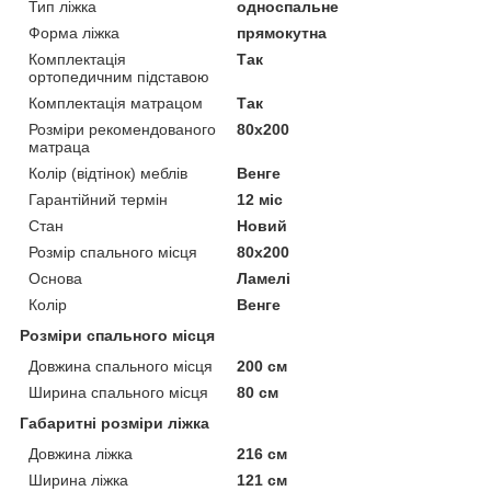
Тип ліжка
односпальне
Форма ліжка
прямокутна
Комплектація
Так
ортопедичним підставою
Комплектація матрацом
Так
Розміри рекомендованого
80х200
матраца
Колір (відтінок) меблів
Венге
Гарантійний термін
12 міс
Стан
Новий
Розмір спального місця
80х200
Основа
Ламелі
Колір
Венге
Розміри спального місця
Довжина спального місця
200 см
Ширина спального місця
80 см
Габаритні розміри ліжка
Довжина ліжка
216 см
Ширина ліжка
121 см