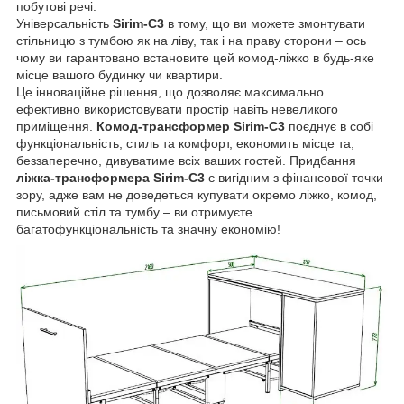
побутові речі.
Універсальність
Sirim-C3
в тому, що ви можете змонтувати
стільницю з тумбою як на ліву, так і на праву сторони – ось
чому ви гарантовано встановите цей комод-ліжко в будь-яке
місце вашого будинку чи квартири.
Це інноваційне рішення, що дозволяє максимально
ефективно використовувати простір навіть невеликого
приміщення.
Комод-трансформер Sirim-C3
поєднує в собі
функціональність, стиль та комфорт, економить місце та,
беззаперечно, дивуватиме всіх ваших гостей. Придбання
ліжка-трансформера Sirim-C3
є вигідним з фінансової точки
зору, адже вам не доведеться купувати окремо ліжко, комод,
письмовий стіл та тумбу – ви отримуєте
багатофункціональність та значну економію!