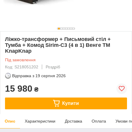
Ліжко-трансформер + Письмовий стіл +
Тумба + Комод Sirim-C3 (4 в 1) Венге TM
KnapKnap
Під замовлення
Код: S218051202
Роздріб
Відправка з
19 серпня 2026
15 980
₴
Купити
Опис
Характеристики
Доставка
Оплата
Умови п