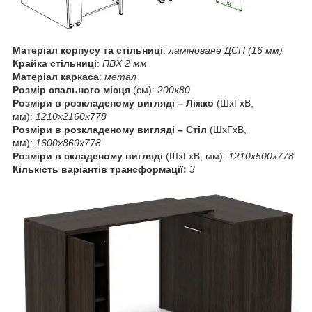
Матеріал корпусу та стільниці
:
ламіноване ДСП (16 мм)
Крайка стільниці
:
ПВХ 2 мм
Матеріал каркаса
:
метал
Розмір спального місця
(см):
200х80
Розміри в розкладеному вигляді
–
Ліжко
(ШхГхВ,
мм):
1210х2160х778
Розміри в розкладеному вигляді
–
Стіл
(ШхГхВ,
мм):
1600х860х778
Розміри в складеному вигляді
(ШхГхВ, мм):
1210х500х778
Кількість варіантів трансформації:
3