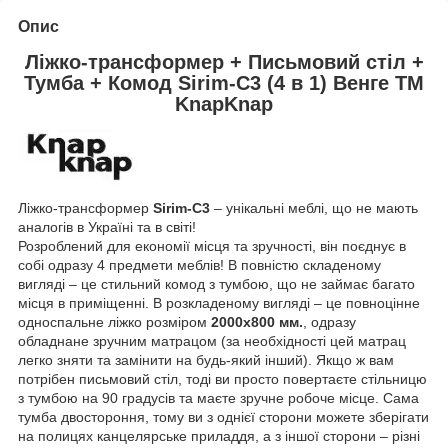
Опис
Ліжко-трансформер + Письмовий стіл +
Тумба + Комод Sirim-C3 (4 в 1) Венге TM
KnapKnap
Ліжко-трансформер
Sirim-C3
– унікальні меблі, що не мають
аналогів в Україні та в світі!
Розроблений для економії місця та зручності, він поєднує в
собі одразу 4 предмети меблів! В повністю складеному
вигляді – це стильний комод з тумбою, що не займає багато
місця в приміщенні. В розкладеному вигляді – це повноцінне
односпальне ліжко розміром
2000х800 мм.
, одразу
обладнане зручним матрацом (за необхідності цей матрац
легко зняти та замінити на будь-який інший). Якщо ж вам
потрібен письмовий стіл, тоді ви просто повертаєте стільницю
з тумбою на 90 градусів та маєте зручне робоче місце. Сама
тумба двостороння, тому ви з однієї сторони можете зберігати
на полицях канцелярське приладдя, а з іншої сторони – різні