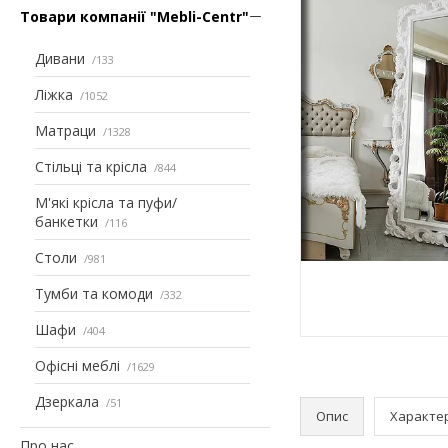
Товари компанії "Mebli-Centr"
Дивани
133
Ліжка
1052
Матраци
1328
Стільці та крісла
844
М'які крісла та пуфи/
банкетки
116
Столи
981
Тумби та комоди
332
Шафи
404
Офісні меблі
1629
Дзеркала
51
Опис
Характе
Про нас