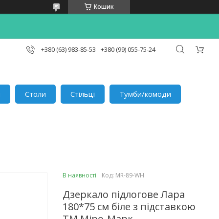
Кошик
+380 (63) 983-85-53
+380 (99) 055-75-24
и
Столи
Стільці
Тумби/комоди
В наявності
Код:
MR-89-WH
Дзеркало підлогове Лара
180*75 см біле з підставкою
ТМ Міро-Марк