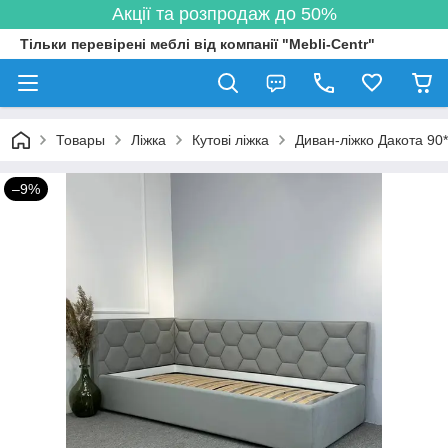
Акції та розпродаж до 50%
Тільки перевірені меблі від компанії "Mebli-Centr"
Товары
Ліжка
Кутові ліжка
Диван-ліжко Дакота 90
–9%