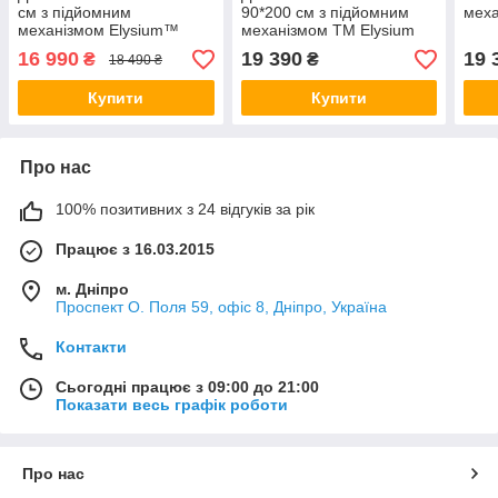
см з підйомним
90*200 см з підйомним
меха
механізмом Elysium™
механізмом ТМ Elysium
16 990
19 390
19 
₴
₴
18 490 ₴
Купити
Купити
Про нас
100% позитивних з 24 відгуків за рік
Працює з 16.03.2015
м. Дніпро
Проспект О. Поля 59, офіс 8, Дніпро, Україна
Контакти
Сьогодні працює з 09:00 до 21:00
Показати весь графік роботи
Про нас