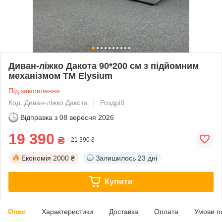
Диван-ліжко Дакота 90*200 см з підйомним
механізмом ТМ Elysium
Під замовлення
Код: Диван-ліжко Дакота
Роздріб
Відправка з
08 вересня 2026
19 390
₴
21 390 ₴
Економія
2000 ₴
Залишилось
23 дні
Купити
Опис
Характеристики
Доставка
Оплата
Умови п