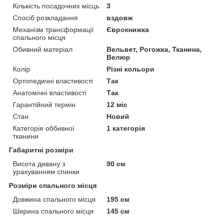
Кількість посадочних місць
3
Спосіб розкладання
вздовж
Механізм трансформації
Єврокнижка
спального місця
Обивний матеріал
Вельвет, Рогожка, Тканина,
Велюр
Колір
Різні кольори
Ортопедичні властивості
Так
Анатомічні властивості
Так
Гарантійний термін
12 міс
Стан
Новий
Категорія оббивної
1 категорія
тканини
Габаритні розміри
Висота дивану з
90 см
урахуванням спинки
Розміри спального місця
Довжина спального місця
195 см
Ширина спального місця
145 см