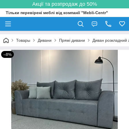
Акції та розпродаж до 50%
Тільки перевірені меблі від компанії "Mebli-Centr"
Товары
Дивани
Прямі дивани
Диван розкладний 
–8%