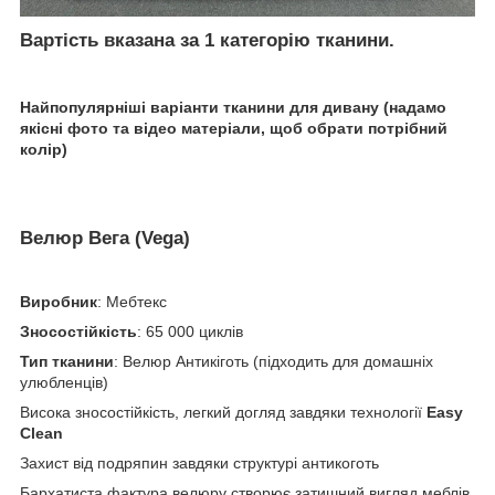
Вартість вказана за 1 категорію тканини.
Найпопулярніші варіанти тканини для дивану (надамо
якісні фото та відео матеріали, щоб обрати потрібний
колір)
Велюр Вега (Vega)
Виробник
: Мебтекс
Зносостійкість
: 65 000 циклів
Тип тканини
: Велюр Антикіготь (підходить для домашніх
улюбленців)
Висока зносостійкість, легкий догляд завдяки технології
Easy
Clean
Захист від подряпин завдяки структурі антикоготь
Бархатиста фактура велюру створює затишний вигляд меблів