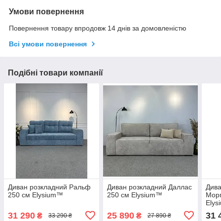
Умови повернення
Повернення товару впродовж 14 днів за домовленістю
Всі умови повернення
Подібні товари компанії
Диван розкладний Ральф
Диван розкладний Даллас
Дива
250 см Elysium™
250 см Elysium™
Морг
Ely
31 290
25 890
31 
₴
₴
33 290 ₴
27 890 ₴