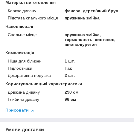
Матеріал виготовлення
Каркас дивану
фанера, дерев'яний брус
Підстава спального місця
пружинна змійка
Наповнювачі
Спальне місце
пружинна змійка,
термоповсть, синтепон,
пінополіуретан
Комплектація
Ніша для білизни
1 шт.
Підлокітники
Так
Декоративна подушка
2 шт.
Користувальницькі характеристики
Довжина дивану
250 см
Глибина дивану
96 см
Приховати
Умови доставки