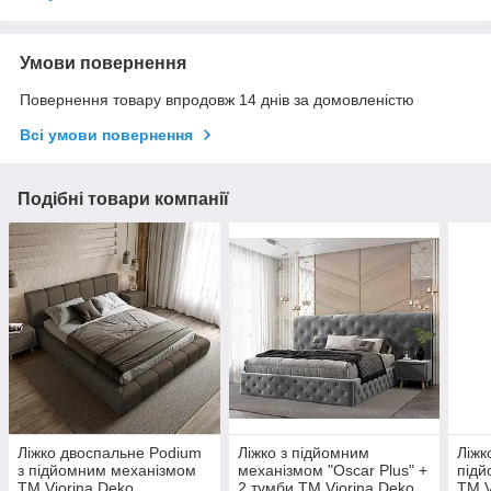
Умови повернення
Повернення товару впродовж 14 днів за домовленістю
Всі умови повернення
Подібні товари компанії
Ліжко двоспальне Podium
Ліжко з підйомним
Ліжк
з підйомним механізмом
механізмом "Oscar Plus" +
підй
TM Viorina Deko
2 тумби TM Viorina Deko
TM V