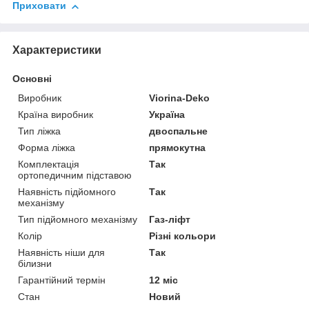
Приховати
Характеристики
Основні
Виробник
Viorina-Deko
Країна виробник
Україна
Тип ліжка
двоспальне
Форма ліжка
прямокутна
Комплектація
Так
ортопедичним підставою
Наявність підйомного
Так
механізму
Тип підйомного механізму
Газ-ліфт
Колір
Різні кольори
Наявність ніши для
Так
білизни
Гарантійний термін
12 міс
Стан
Новий