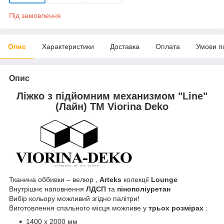
Під замовлення
Опис
Характеристики
Доставка
Оплата
Умови п
Опис
Ліжко з підйомним механизмом "Line"
(Лайн) TM Viorina Deko
Тканина оббивки – велюр ,
Arteks
колекції
Lounge
Внутрішнє наповнення
ЛДСП
та
пінополіуретан
Вибір кольору можливий згідно палітри!
Виготовлення спального місця можливе у
трьох розмірах
:
1400 х 2000 мм