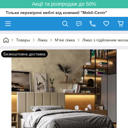
Акції та розпродаж до 50%
Тільки перевірені меблі від компанії "Mebli-Centr"
Товары
Ліжка
М'які ліжка
Ліжко з підйомним меха
Безкоштовна доставка