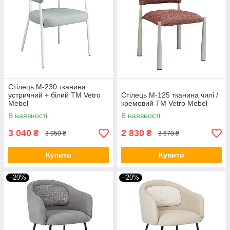
Стілець M-230 тканина
устричний + білий TM Vetro
Стілець M-125 тканина чилі /
Mebel
кремовий TM Vetro Mebel
В наявності
В наявності
3 040
2 830
₴
₴
3 950 ₴
3 670 ₴
Купити
Купити
–20%
–20%