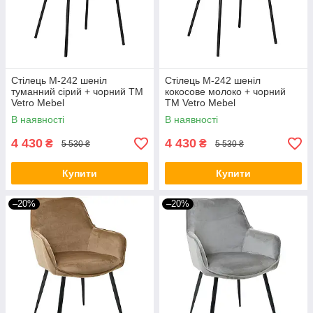
Стілець M-242 шеніл
Стілець M-242 шеніл
туманний сірий + чорний TM
кокосове молоко + чорний
Vetro Mebel
TM Vetro Mebel
В наявності
В наявності
4 430
4 430
₴
₴
5 530 ₴
5 530 ₴
Купити
Купити
–20%
–20%