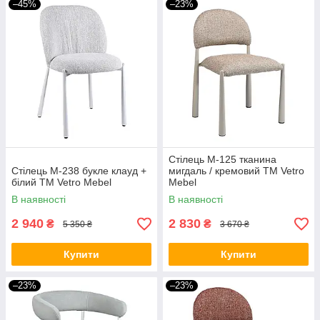
–45%
–23%
Стілець M-125 тканина
Стілець M-238 букле клауд +
мигдаль / кремовий TM Vetro
білий TM Vetro Mebel
Mebel
В наявності
В наявності
2 940
2 830
₴
₴
5 350 ₴
3 670 ₴
Купити
Купити
–23%
–23%