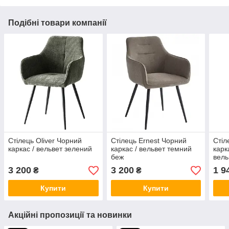
Подібні товари компанії
Стілець Oliver Чорний
Стілець Ernest Чорний
Стіл
каркас / вельвет зелений
каркас / вельвет темний
карк
беж
вель
3 200
3 200
1 9
₴
₴
Купити
Купити
Акційні пропозиції та новинки