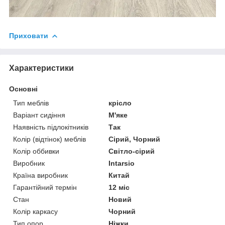
Приховати
Характеристики
Основні
Тип меблів
крісло
Варіант сидіння
М'яке
Наявність підлокітників
Так
Колір (відтінок) меблів
Сірий, Чорний
Колір оббивки
Світло-сірий
Виробник
Intarsio
Країна виробник
Китай
Гарантійний термін
12 міс
Стан
Новий
Колір каркасу
Чорний
Тип опор
Ніжки