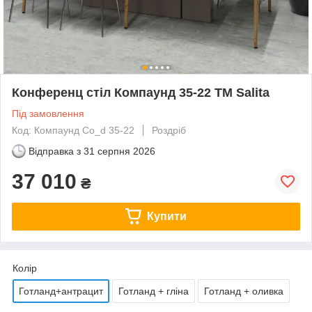
Конференц стіл Компаунд 35-22 ТМ Salita
Під замовлення
Код: Компаунд Co_d 35-22
Роздріб
Відправка з
31 серпня 2026
37 010
₴
Купити
Колір
Готланд+антрацит
Готланд + гліна
Готланд + оливка