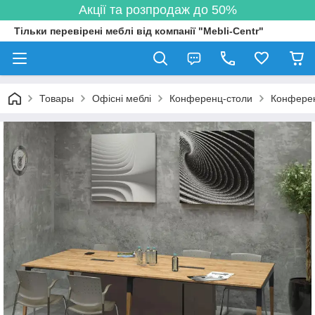
Акції та розпродаж до 50%
Тільки перевірені меблі від компанії "Mebli-Centr"
Товары
Офісні меблі
Конференц-столи
Конферен