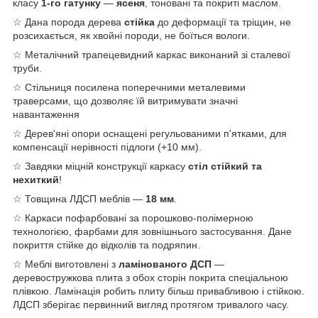
класу
1-го гатунку
—
ясеня
, тоновані та покриті маслом.
☆ Дана порода дерева
стійка
до деформації та тріщин, не
розсихається, як хвойні породи, не боїться вологи.
☆ Металічний трапецевидний каркас виконаний зі сталевої
труби.
☆ Стільниця посилена поперечними металевими
траверсами, що дозволяє їй витримувати значні
навантаження
☆ Дерев'яні опори оснащені регульованими п'ятками, для
компенсації нерівності підлоги (+10 мм).
☆ Завдяки міцній конструкції каркасу
стіл стійкий та
нехиткий
!
☆ Товщина ЛДСП меблів —
18 мм
.
☆ Каркаси пофарбовані за порошково-полімерною
технологією, фарбами для зовнішнього застосування. Дане
покриття стійке до відколів та подряпин.
☆ Меблі виготовлені з
ламінованого ДСП
—
деревостружкова плита з обох сторін покрита спеціальною
плівкою. Ламінація робить плиту більш привабливою і стійкою.
ЛДСП зберігає первинний вигляд протягом тривалого часу.