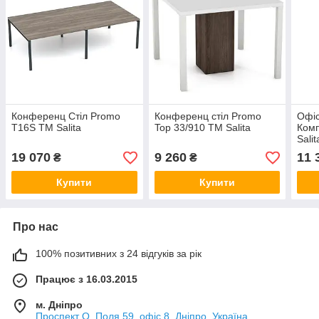
Конференц Стіл Promo
Конференц стіл Promo
Офіс
T16S ТМ Salita
Top 33/910 ТМ Salita
Комп
Salit
19 070
9 260
11 
₴
₴
Купити
Купити
Про нас
100% позитивних з 24 відгуків за рік
Працює з 16.03.2015
м. Дніпро
Проспект О. Поля 59, офіс 8, Дніпро, Україна