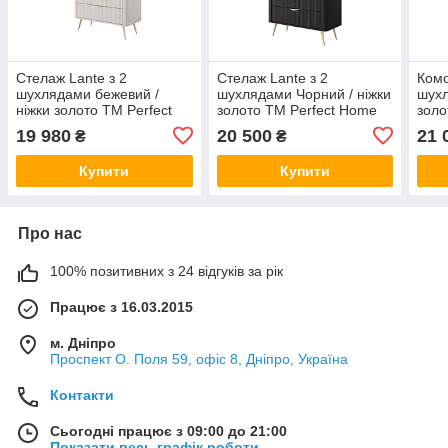
Стелаж Lante з 2
Стелаж Lante з 2
Комо
шухлядами бежевий /
шухлядами Чорний / ніжки
шухл
ніжки золото ТМ Perfect
золото ТМ Perfect Home
золо
Home Польща
Польща
Пол
19 980
20 500
21 
₴
₴
Купити
Купити
Про нас
100% позитивних з 24 відгуків за рік
Працює з 16.03.2015
м. Дніпро
Проспект О. Поля 59, офіс 8, Дніпро, Україна
Контакти
Сьогодні працює з 09:00 до 21:00
Показати весь графік роботи