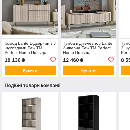
Комод Lante 1-дверний з 3
Тумба під телевізор Lante
Тумб
шухлядами Беж TM
2-дверна Беж ТМ Perfect
2 ш
Perfect Home Польща
Home Польща
Perf
18 130
12 460
8 5
₴
₴
Купити
Купити
Подібні товари компанії