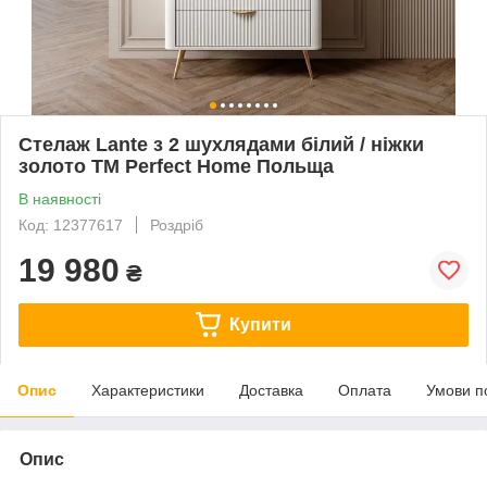
Стелаж Lante з 2 шухлядами білий / ніжки
золото ТМ Perfect Home Польща
В наявності
Код: 12377617
Роздріб
19 980
₴
Купити
Опис
Характеристики
Доставка
Оплата
Умови п
Опис