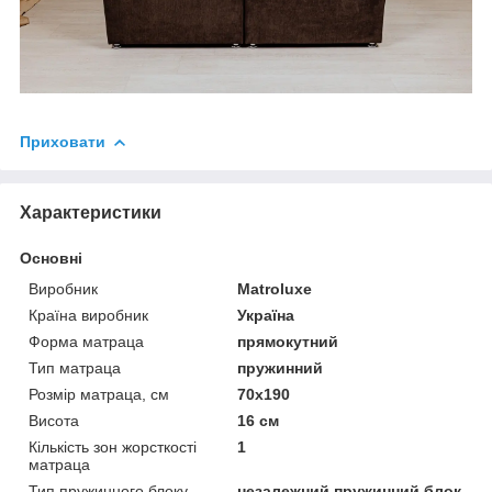
Приховати
Характеристики
Основні
Виробник
Matroluxe
Країна виробник
Україна
Форма матраца
прямокутний
Тип матраца
пружинний
Розмір матраца, см
70х190
Висота
16 см
Кількість зон жорсткості
1
матраца
Тип пружинного блоку
незалежний пружинний блок