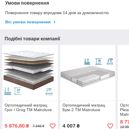
Умови повернення
Повернення товару впродовж 14 днів за домовленістю
Всі умови повернення
Подібні товари компанії
Ортопедичний матрац
Ортопедичний матрац
Орт
Грог / Grog TM Matroluxe
Бум-2 TM Matroluxe
Plea
Matr
8 7
5 876,80
4 007
₴
₴
7 346 ₴
10 96