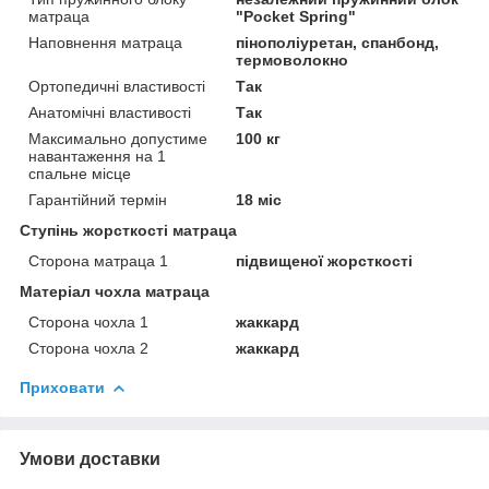
матраца
"Pocket Spring"
Наповнення матраца
пінополіуретан, спанбонд,
термоволокно
Ортопедичні властивості
Так
Анатомічні властивості
Так
Максимально допустиме
100 кг
навантаження на 1
спальне місце
Гарантійний термін
18 міс
Ступінь жорсткості матраца
Сторона матраца 1
підвищеної жорсткості
Матеріал чохла матраца
Сторона чохла 1
жаккард
Сторона чохла 2
жаккард
Приховати
Умови доставки