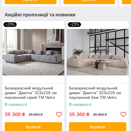
Акційні пропозиції та новинки
–23%
–23%
Безкаркасний модульний
Безкаркасний модульний
диван "Дакота" 323х226 см
диван "Дакота" 323х226 см
перлинний сірий ТМ Vetro
перлинний беж ТМ Vetro
Mebel
Mebel
В наявності
В наявності
35 300
35 300
₴
₴
45 850 ₴
45 850 ₴
Купити
Купити