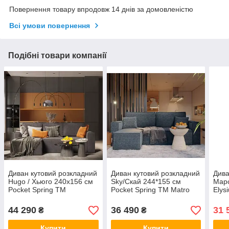
Повернення товару впродовж 14 днів за домовленістю
Всі умови повернення
Подібні товари компанії
Диван кутовий розкладний
Диван кутовий розкладний
Дива
Hugo / Хьюго 240x156 см
Sky/Скай 244*155 см
Марс
Pocket Spring TM
Pocket Spring TM Matro
Ely
Matroluxe
44 290
36 490
31 
₴
₴
Купити
Купити