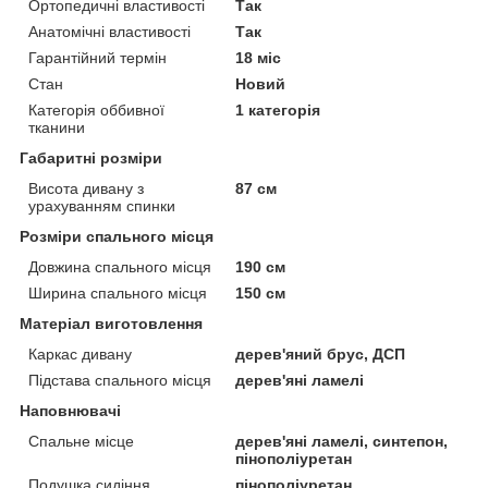
Ортопедичні властивості
Так
Анатомічні властивості
Так
Гарантійний термін
18 міс
Стан
Новий
Категорія оббивної
1 категорія
тканини
Габаритні розміри
Висота дивану з
87 см
урахуванням спинки
Розміри спального місця
Довжина спального місця
190 см
Ширина спального місця
150 см
Матеріал виготовлення
Каркас дивану
дерев'яний брус, ДСП
Підстава спального місця
дерев'яні ламелі
Наповнювачі
Спальне місце
дерев'яні ламелі, синтепон,
пінополіуретан
Подушка сидіння
пінополіуретан