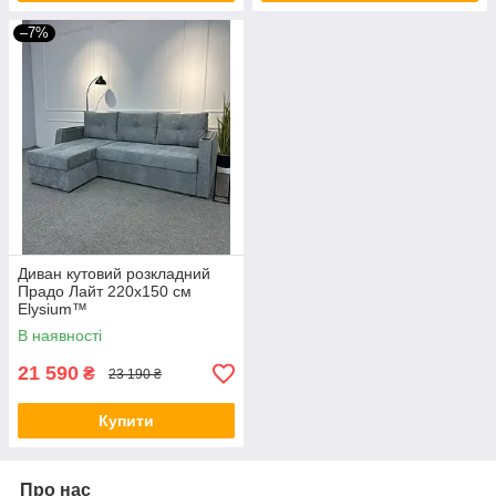
–7%
Диван кутовий розкладний
Прадо Лайт 220х150 см
Elysium™
В наявності
21 590
₴
23 190 ₴
Купити
Про нас