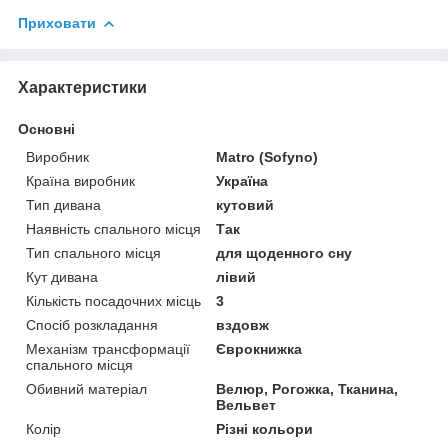
Приховати
Характеристики
Основні
Виробник
Matro (Sofyno)
Країна виробник
Україна
Тип дивана
кутовий
Наявність спального місця
Так
Тип спального місця
для щоденного сну
Кут дивана
лівий
Кількість посадочних місць
3
Спосіб розкладання
вздовж
Механізм трансформації
Єврокнижка
спального місця
Обивний матеріал
Велюр, Рогожка, Тканина,
Вельвет
Колір
Різні кольори