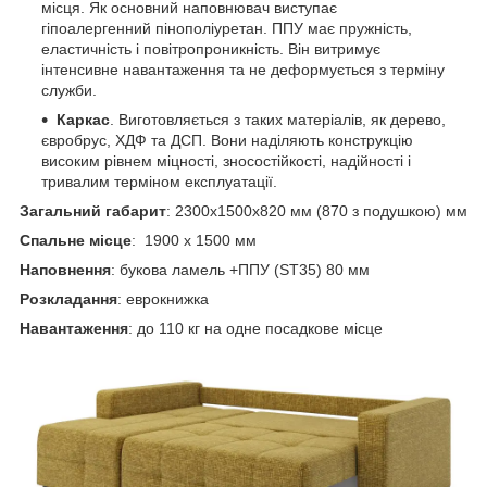
місця. Як основний наповнювач виступає
гіпоалергенний пінополіуретан. ППУ має пружність,
еластичність і повітропроникність. Він витримує
інтенсивне навантаження та не деформується з терміну
служби.
Каркас
. Виготовляється з таких матеріалів, як дерево,
євробрус, ХДФ та ДСП. Вони наділяють конструкцію
високим рівнем міцності, зносостійкості, надійності і
тривалим терміном експлуатації.
Загальний габарит
: 2300х1500х820 мм (870 з подушкою) мм
Спальне місце
: 1900 х 1500 мм
Наповнення
: букова ламель +ППУ (ST35) 80 мм
Розкладання
: еврокнижка
Навантаження
: до 110 кг на одне посадкове місце