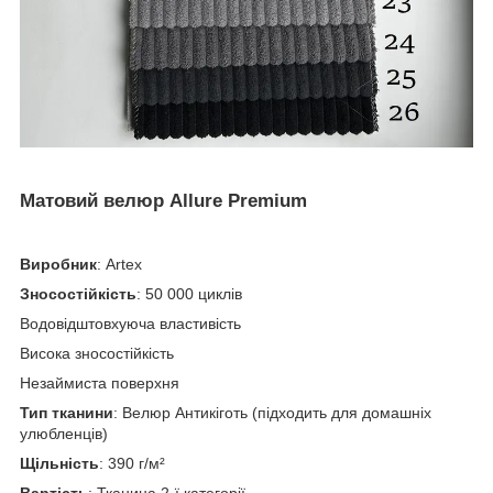
Матовий велюр Allure Premium
Виробник
: Artex
Зносостійкість
: 50 000 циклів
Водовідштовхуюча властивість
Висока зносостійкість
Незаймиста поверхня
Тип тканини
: Велюр Антикіготь (підходить для домашніх
улюбленців)
Щільність
: 390 г/м²
Вартість
: Тканина 2-ї категорії