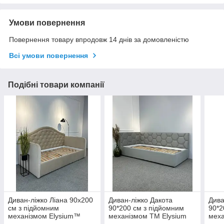
Умови повернення
Повернення товару впродовж 14 днів за домовленістю
Всі умови повернення
Подібні товари компанії
Диван-ліжко Ліана 90х200
Диван-ліжко Дакота
Дива
см з підйомним
90*200 см з підйомним
90*2
механізмом Elysium™
механізмом ТМ Elysium
меха