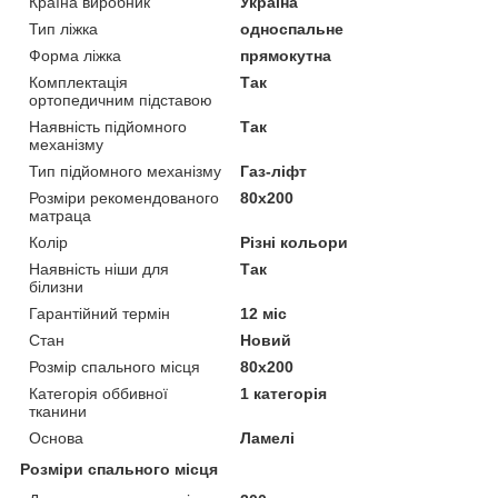
Країна виробник
Україна
Тип ліжка
односпальне
Форма ліжка
прямокутна
Комплектація
Так
ортопедичним підставою
Наявність підйомного
Так
механізму
Тип підйомного механізму
Газ-ліфт
Розміри рекомендованого
80х200
матраца
Колір
Різні кольори
Наявність ніши для
Так
білизни
Гарантійний термін
12 міс
Стан
Новий
Розмір спального місця
80х200
Категорія оббивної
1 категорія
тканини
Основа
Ламелі
Розміри спального місця