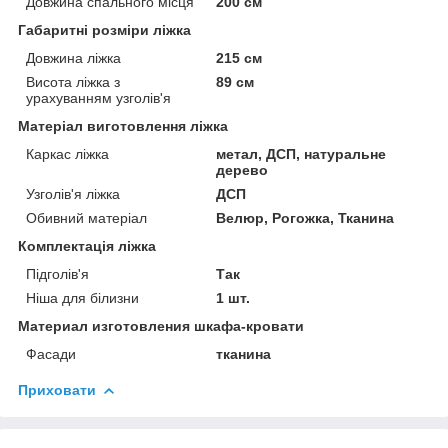
Довжина спального місця
200 см
Габаритні розміри ліжка
Довжина ліжка
215 см
Висота ліжка з
89 см
урахуванням узголів'я
Матеріал виготовлення ліжка
Каркас ліжка
метал, ДСП, натуральне
дерево
Узголів'я ліжка
ДСП
Обивний матеріал
Велюр, Рогожка, Тканина
Комплектація ліжка
Підголів'я
Так
Ніша для білизни
1 шт.
Материал изготовления шкафа-кровати
Фасади
тканина
Приховати