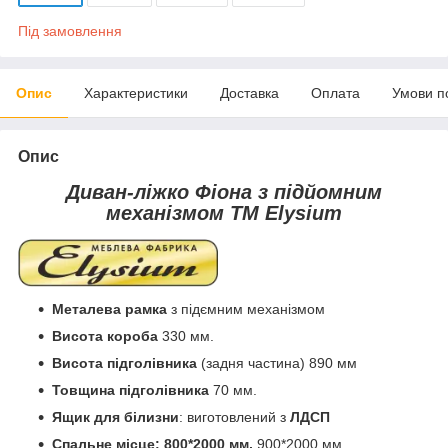
Під замовлення
Опис
Характеристики
Доставка
Оплата
Умови п
Опис
Диван-ліжко Фіона з підйомним
механізмом ТМ Elysium
Металева рамка
з підємним механізмом
Висота короба
330 мм.
Висота підголівника
(задня частина) 890 мм
Товщина підголівника
70 мм.
Ящик для білизни
: виготовлений з
ЛДСП
Спальне місце: 800*2000 мм,
900*2000 мм,