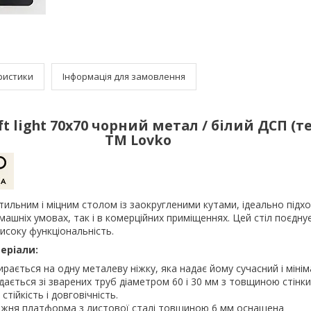
ристики
Інформація для замовлення
oft light 70x70 чорний метал / білий ДСП (т
TM Lovko
 є стильним і міцним столом із заокругленими кутами, ідеально під
машніх умовах, так і в комерційних приміщеннях. Цей стіл поєднує
високу функціональність.
еріали:
ирається на одну металеву ніжку, яка надає йому сучасний і міні
дається зі зварених труб діаметром 60 і 30 мм з товщиною стінки
стійкість і довговічність.
жня платформа з листової сталі товщиною 6 мм оснащена