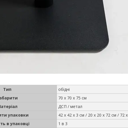
Тип
обідні
абарити
70 х 70 х 75 см
атеріал
ДСП / метал
ити упаковки
42 х 42 х 3 см / 20 х 20 х 72 см / 72 
сть в упаковці
1 в 3