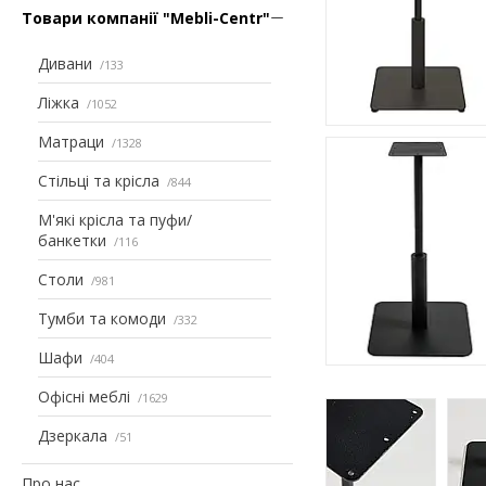
Товари компанії "Mebli-Centr"
Дивани
133
Ліжка
1052
Матраци
1328
Стільці та крісла
844
М'які крісла та пуфи/
банкетки
116
Столи
981
Тумби та комоди
332
Шафи
404
Офісні меблі
1629
Дзеркала
51
Про нас