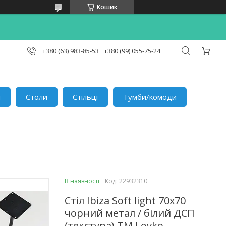
Кошик
+380 (63) 983-85-53
+380 (99) 055-75-24
и
Столи
Стільці
Тумби/комоди
В наявності
Код:
22932310
Стіл Ibiza Soft light 70x70
чорний метал / білий ДСП
(текстура) TM Lovko