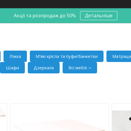
Акції та розпродаж до 50%
Детальніше
Ліжка
М'які крісла та пуфи/банкетки
Матрац
Шафи
Дзеркала
Всі меблі