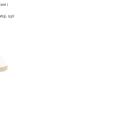
ні і
иці, що