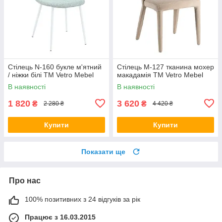
Стілець N-160 букле м'ятний
Стілець M-127 тканина мохер
/ ніжки білі TM Vetro Mebel
макадамія TM Vetro Mebel
В наявності
В наявності
1 820
3 620
₴
₴
2 280 ₴
4 420 ₴
Купити
Купити
Показати ще
Про нас
100% позитивних з 24 відгуків за рік
Працює з 16.03.2015