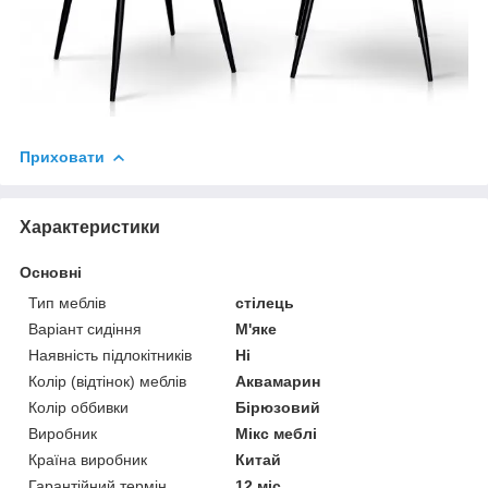
Приховати
Характеристики
Основні
Тип меблів
стілець
Варіант сидіння
М'яке
Наявність підлокітників
Ні
Колір (відтінок) меблів
Аквамарин
Колір оббивки
Бірюзовий
Виробник
Мікс меблі
Країна виробник
Китай
Гарантійний термін
12 міс