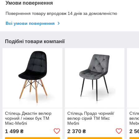
Умови повернення
Повернення товару впродовж 14 днів за домовленістю
Всі умови повернення
Подібні товари компанії
Стілець Джастін велюр
Стілець Прадо чорний/
Стіл
чорний / ніжки бук ТМ
велюр сірий ТМ Мікс
велю
Мікс-Меблі
Меблі
Meb
1 499
2 370
2 5
₴
₴