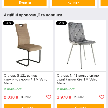
Купити
Купити
Акційні пропозиції та новинки
–33%
–23%
Стілець S-121 велюр
Стілець N-41 велюр світло-
капучино / чорний TM Vetro
сірий / ніжки білі TM Vetro
Mebel
Mebel
В наявності
В наявності
2 030
1 970
₴
₴
3 020 ₴
2 560 ₴
Купити
Купити