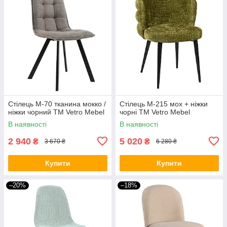
Стілець M-70 тканина мокко /
Стілець M-215 мох + ніжки
ніжки чорний TM Vetro Mebel
чорні TM Vetro Mebel
В наявності
В наявності
2 940
5 020
₴
₴
3 670 ₴
6 280 ₴
Купити
Купити
–20%
–18%