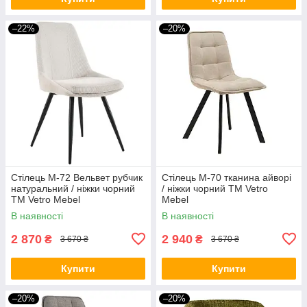
–22%
–20%
Стілець M-72 Вельвет рубчик
Стілець M-70 тканина айворі
натуральний / ніжки чорний
/ ніжки чорний TM Vetro
TM Vetro Mebel
Mebel
В наявності
В наявності
2 870
2 940
₴
₴
3 670 ₴
3 670 ₴
Купити
Купити
–20%
–20%