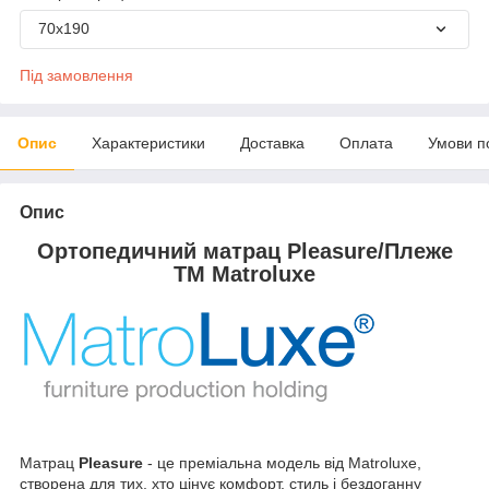
70х190
Під замовлення
Опис
Характеристики
Доставка
Оплата
Умови п
Опис
Ортопедичний матрац Pleasure/Плеже
TM Matroluxe
Матрац
Pleasure
- це преміальна модель від Matroluxe,
створена для тих, хто цінує комфорт, стиль і бездоганну