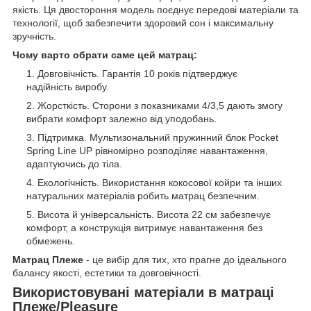
якість. Ця двостороння модель поєднує передові матеріали та
технології, щоб забезпечити здоровий сон і максимальну
зручність.
Чому варто обрати саме цей матрац:
Довговічність. Гарантія 10 років підтверджує
надійність виробу.
Жорсткість. Сторони з показниками 4/3,5 дають змогу
вибрати комфорт залежно від уподобань.
Підтримка. Мультизональний пружинний блок Pocket
Spring Line UP рівномірно розподіляє навантаження,
адаптуючись до тіла.
Екологічність. Використання кокосової койри та інших
натуральних матеріалів робить матрац безпечним.
Висота й універсальність. Висота 22 см забезпечує
комфорт, а конструкція витримує навантаження без
обмежень.
Матрац Плеже
- це вибір для тих, хто прагне до ідеального
балансу якості, естетики та довговічності.
Використовувані матеріали в матраці
Плеже/Pleasure