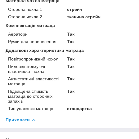
Матеріал чохла матраца
Сторона чохла 1
стрейч
Сторона чохла 2
тканина стрейч
Комплектація матраца
Аератори
Так
Ручки для перенесення
Так
Додаткові характеристики матраца
Повітропроникний чохол
Так
Пиловідштовхуючі
Так
властивості чохла
Антистатичні властивості
Так
матраца
Підвищена стійкість
Так
матраца до сторонніх
запахів
Тип упаковки матраца
стандартна
Приховати