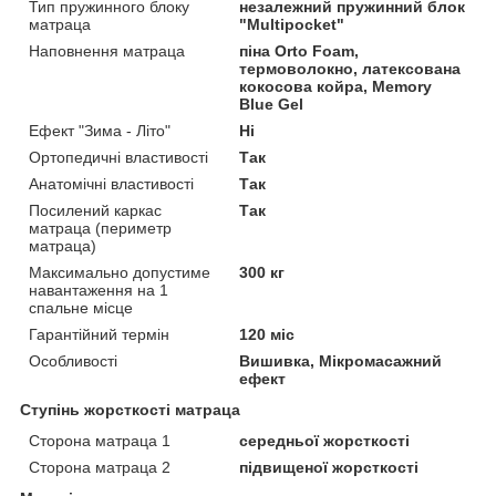
Тип пружинного блоку
незалежний пружинний блок
матраца
"Multipocket"
Наповнення матраца
піна Orto Foam,
термоволокно, латексована
кокосова койра, Memory
Blue Gel
Ефект "Зима - Літо"
Ні
Ортопедичні властивості
Так
Анатомічні властивості
Так
Посилений каркас
Так
матраца (периметр
матраца)
Максимально допустиме
300 кг
навантаження на 1
спальне місце
Гарантійний термін
120 міс
Особливості
Вишивка, Мікромасажний
ефект
Ступінь жорсткості матраца
Сторона матраца 1
середньої жорсткості
Сторона матраца 2
підвищеної жорсткості