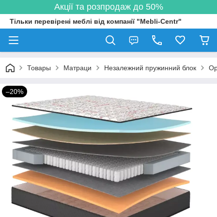
Акції та розпродаж до 50%
Тільки перевірені меблі від компанії "Mebli-Centr"
Товары
Матраци
Незалежний пружинний блок
Ор
–20%