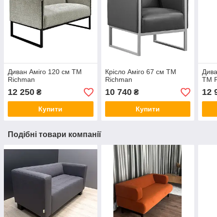
Диван Аміго 120 см ТМ
Крісло Аміго 67 см ТМ
Дива
Richman
Richman
ТМ 
12 250
10 740
12 
₴
₴
Купити
Купити
Подібні товари компанії