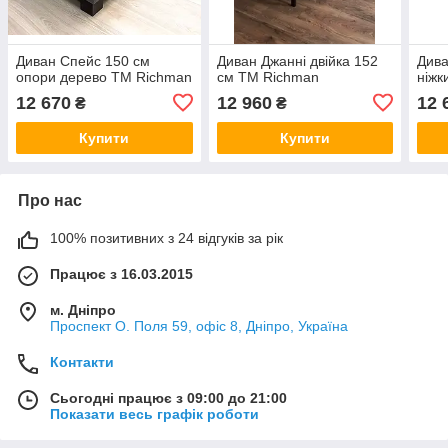
Диван Спейс 150 см
Диван Джанні двійка 152
Дива
опори дерево ТМ Richman
см ТМ Richman
ніжк
12 670
12 960
12 
₴
₴
Купити
Купити
Про нас
100% позитивних з 24 відгуків за рік
Працює з 16.03.2015
м. Дніпро
Проспект О. Поля 59, офіс 8, Дніпро, Україна
Контакти
Сьогодні працює з 09:00 до 21:00
Показати весь графік роботи