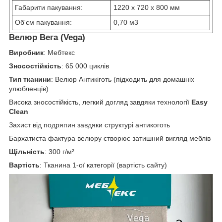
Габарити пакування:
1220 x 720 x 800 мм
Об'єм пакування:
0,70 м3
Велюр Вега (Vega)
Виробник
: Мебтекс
Зносостійкість
: 65 000 циклів
Тип тканини
: Велюр Антикіготь (підходить для домашніх
улюбленців)
Висока зносостійкість, легкий догляд завдяки технології
Easy
Clean
Захист від подряпин завдяки структурі антикоготь
Бархатиста фактура велюру створює затишний вигляд меблів
Щільність
: 300 г/м²
Вартість
: Тканина 1-ої категорії (вартість сайту)