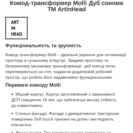
Комод-трансформер Molli Дуб сонома
TM ArtInHead
Функціональність та зручність
Комод-трансформер Molli – ідеальне рішення для оптимізації
простору в сучасному інтер’єрі. Завдяки простому та
безшумному механізму трансформації, цей комод легко
перетворюється на стіл, надаючи додатковий робочий
простір, що робить його надзвичайно функціональним.
Переваги комоду Molli
Міцний корпус: Корпус виготовлений з ламінованої
ДСП товщиною 16 мм, що забезпечує високу стійкість
до навантажень.
Стильні фасади: Фасади з декоративною текстурною
поверхнею Soft touch приємні на дотик і виглядають
елегантно.
Зручні ящики: Три висувних ящики закриваються