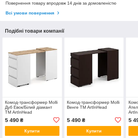
Повернення товару впродовж 14 днів за домовленістю
Всі умови повернення
Подібні товари компанії
Комод-трансформер Molli
Комод-трансформер Molli
Комо
Дуб Евок/Білий діамант
Венге TM ArtInHead
Ател
TM ArtInHead
ArtI
5 490
5 490
5 4
₴
₴
Купити
Купити