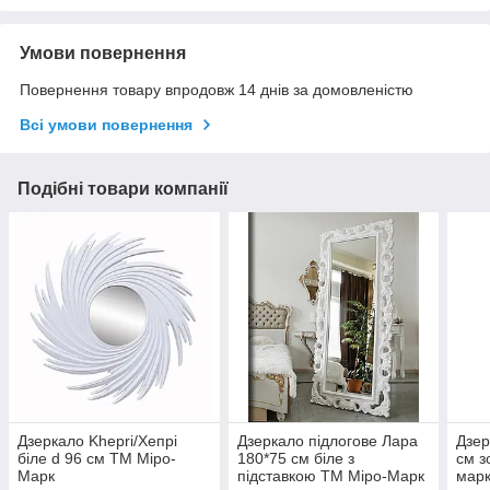
Умови повернення
Повернення товару впродовж 14 днів за домовленістю
Всі умови повернення
Подібні товари компанії
Дзеркало Khepri/Хепрі
Дзеркало підлогове Лара
Дзер
біле d 96 см ТМ Міро-
180*75 см біле з
см з
Марк
підставкою ТМ Міро-Марк
марк