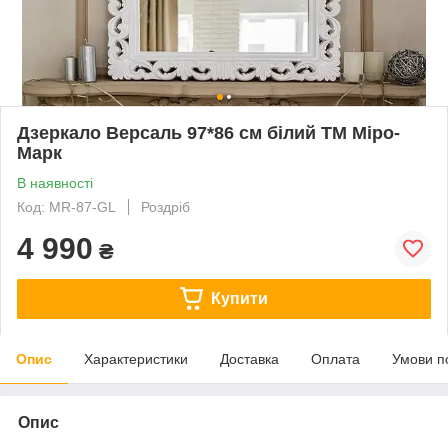
Дзеркало Версаль 97*86 см білий ТМ Міро-
Марк
В наявності
Код: MR-87-GL
Роздріб
4 990
₴
Купити
Опис
Характеристики
Доставка
Оплата
Умови п
Опис