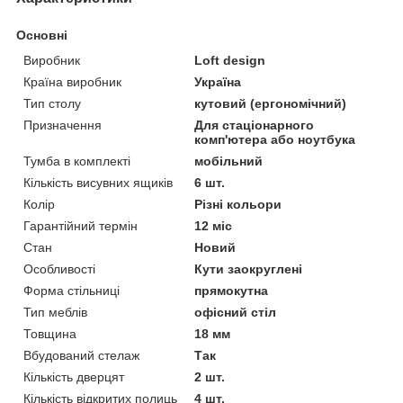
Основні
Виробник
Loft design
Країна виробник
Україна
Тип столу
кутовий (ергономічний)
Призначення
Для стаціонарного
комп'ютера або ноутбука
Тумба в комплекті
мобільний
Кількість висувних ящиків
6 шт.
Колір
Різні кольори
Гарантійний термін
12 міс
Стан
Новий
Особливості
Кути заокруглені
Форма стільниці
прямокутна
Тип меблів
офісний стіл
Товщина
18 мм
Вбудований стелаж
Так
Кількість дверцят
2 шт.
Кількість відкритих полиць
4 шт.