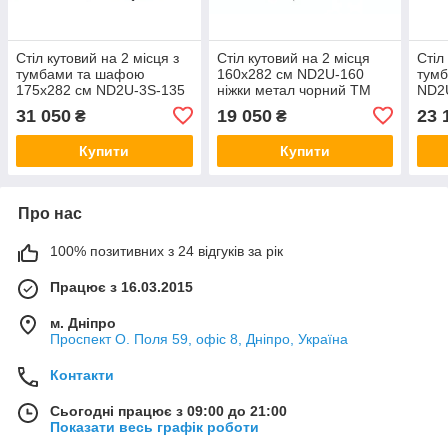
Стіл кутовий на 2 місця з
Стіл кутовий на 2 місця
Стіл
тумбами та шафою
160х282 см ND2U-160
тумб
175х282 см ND2U-3S-135
ніжки метал чорний TM
ND2U
ніжки метал чорний TM
Loft design
чорн
31 050
19 050
23 
₴
₴
Loft design
Купити
Купити
Про нас
100% позитивних з 24 відгуків за рік
Працює з 16.03.2015
м. Дніпро
Проспект О. Поля 59, офіс 8, Дніпро, Україна
Контакти
Сьогодні працює з 09:00 до 21:00
Показати весь графік роботи