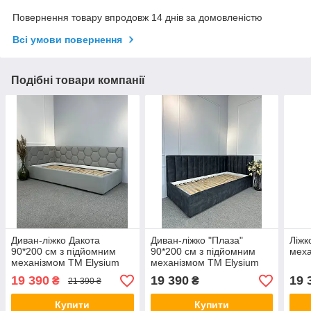
Повернення товару впродовж 14 днів за домовленістю
Всі умови повернення
Подібні товари компанії
Диван-ліжко Дакота
Диван-ліжко "Плаза"
Ліжк
90*200 см з підйомним
90*200 см з підйомним
меха
механізмом ТМ Elysium
механізмом ТМ Elysium
19 390
19 390
19 
₴
₴
21 390 ₴
Купити
Купити