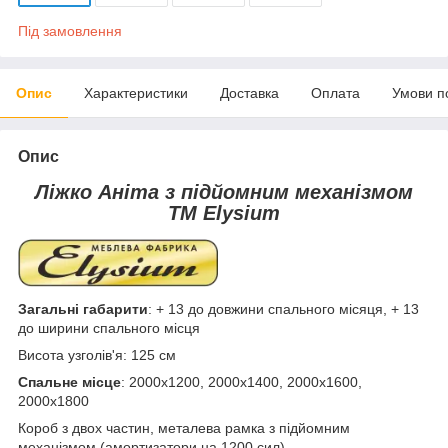
Під замовлення
Опис
Характеристики
Доставка
Оплата
Умови п
Опис
Ліжко Аніта з підйомним механізмом
ТМ Elysium
Загальні габарити
: + 13 до довжини спального місяця, + 13
до ширини спального місця
Висота узголів'я: 125 см
Спальне місце
: 2000х1200, 2000х1400, 2000х1600,
2000х1800
Короб з двох частин, металева рамка з підйомним
механізмом (амортизатори на 1200 сил)