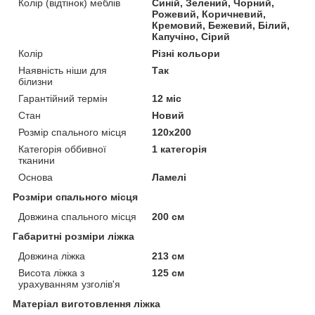
Колір (відтінок) меблів
Синій, Зелений, Чорний,
Рожевий, Коричневий,
Кремовий, Бежевий, Білий,
Капучіно, Сірий
Колір
Різні кольори
Наявність ніши для
Так
білизни
Гарантійний термін
12 міс
Стан
Новий
Розмір спального місця
120х200
Категорія оббивної
1 категорія
тканини
Основа
Ламелі
Розміри спального місця
Довжина спального місця
200 см
Габаритні розміри ліжка
Довжина ліжка
213 см
Висота ліжка з
125 см
урахуванням узголів'я
Матеріал виготовлення ліжка