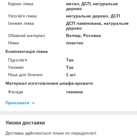
Каркас ліжка
метал, ДСП, натуральне
дерево
Узголів'я ліжка
натуральне дерево, ДСП
Ізніжжя ліжка
ДСП ламінована, натуральне
дерево
Обивний матеріал
Велюр, Рогожка
Ніжки
пластик
Комплектація ліжка
Підголів'я
Так
Узніжжя
Так
Ніша для білизни
1 шт.
Материал изготовления шкафа-кровати
Фасади
тканина
Приховати
Умови доставки
Доставка здійснюється тільки по передоплаті.