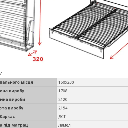
и
спального місця
160x200
ина виробу
1708
ина вироби
2120
ота виробу
2154
Каркас
ДСП
а під матрац
Ламелі