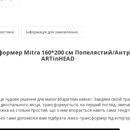
ристики
Інформація для замовлення
формер Mitra 160*200 см Попелястий/Ант
ARTinHEAD
це чудове рішення для малогабаритних кімнат. Завдяки своїй тра
 двоспального місця, трансформується, на перший погляд, звич
іжка на стільки простий, що з ним впорається навіть сама тендіт
рної гами допоможе вам підібрати ліжко-трансформер під інтер'єр