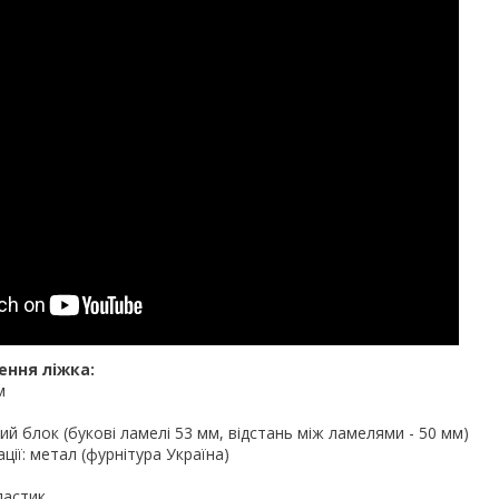
ення ліжка:
м
й блок (букові ламелі 53 мм, відстань між ламелями - 50 мм)
ії: метал (фурнітура Україна)
ластик