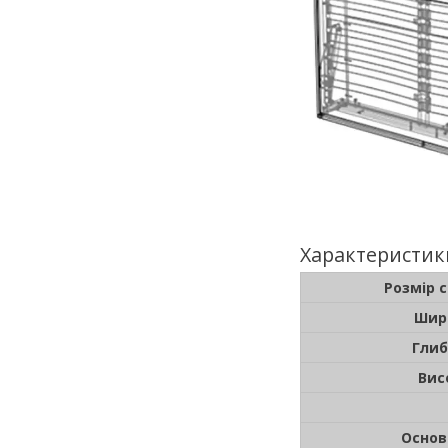
Характеристик
Розмір 
Шир
Глиб
Вис
Основ