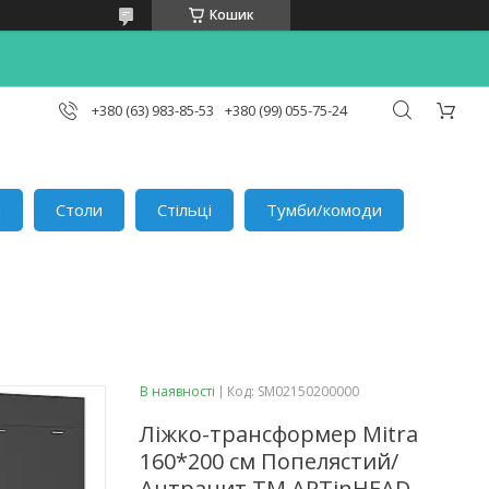
Кошик
+380 (63) 983-85-53
+380 (99) 055-75-24
и
Столи
Стільці
Тумби/комоди
В наявності
Код:
SM02150200000
Ліжко-трансформер Mitra
160*200 см Попелястий/
Антрацит ТМ ARTinHEAD