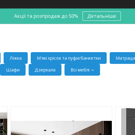
Акції та розпродаж до 50%
Детальніше
Ліжка
М'які крісла та пуфи/банкетки
Матрац
Шафи
Дзеркала
Всі меблі