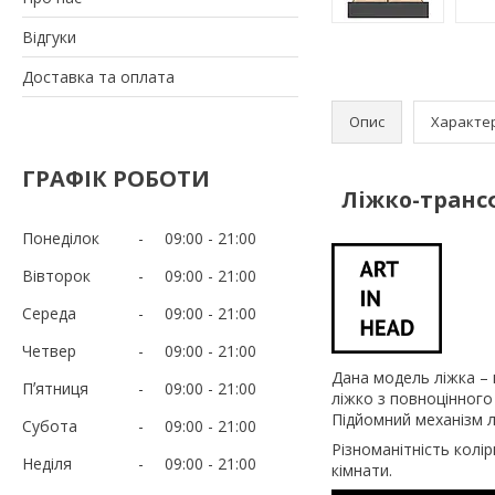
Відгуки
Доставка та оплата
Опис
Характе
ГРАФІК РОБОТИ
Ліжко-транс
Понеділок
09:00
21:00
Вівторок
09:00
21:00
Середа
09:00
21:00
Четвер
09:00
21:00
Дана модель ліжка – 
Пʼятниця
09:00
21:00
ліжко з повноцінного
Підйомний механізм л
Субота
09:00
21:00
Різноманітність колі
Неділя
09:00
21:00
кімнати.