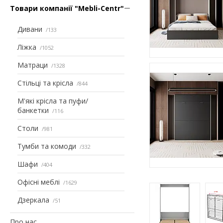
Товари компанії "Mebli-Centr"
Дивани
133
Ліжка
1052
Матраци
1328
Стільці та крісла
844
М'які крісла та пуфи/
банкетки
116
Столи
981
Тумби та комоди
332
Шафи
404
Офісні меблі
1629
Дзеркала
51
Про нас