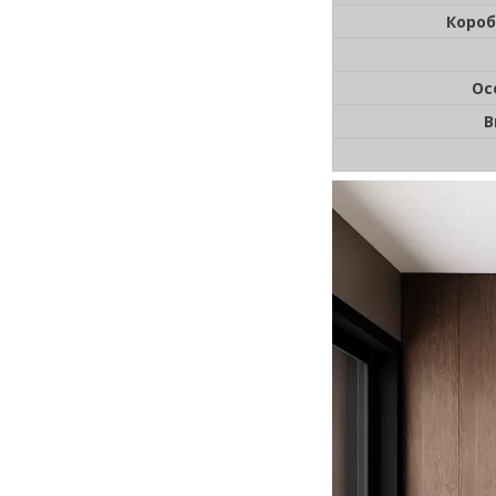
Короб
Ос
В