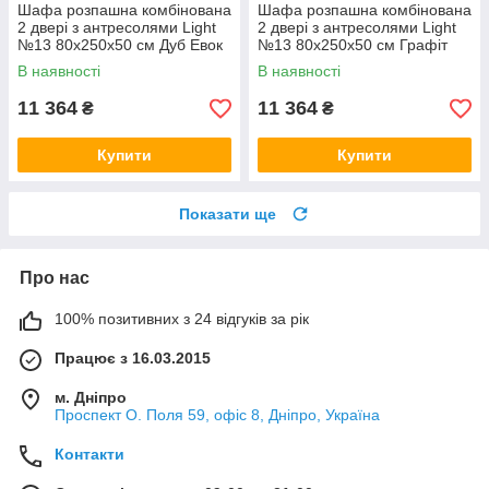
Шафа розпашна комбінована
Шафа розпашна комбінована
2 двері з антресолями Light
2 двері з антресолями Light
№13 80х250x50 см Дуб Евок
№13 80х250x50 см Графіт
TM ArtInHead
TM ArtInHead
В наявності
В наявності
11 364
11 364
₴
₴
Купити
Купити
Показати ще
Про нас
100% позитивних з 24 відгуків за рік
Працює з 16.03.2015
м. Дніпро
Проспект О. Поля 59, офіс 8, Дніпро, Україна
Контакти