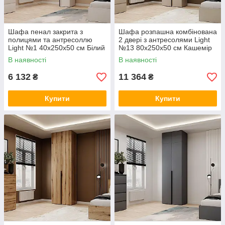
Шафа пенал закрита з
Шафа розпашна комбінована
полицями та антресоллю
2 двері з антресолями Light
Light №1 40x250x50 см Білий
№13 80х250x50 см Кашемір
діамант TM ArtInHead
TM ArtInHead
В наявності
В наявності
6 132
11 364
₴
₴
Купити
Купити