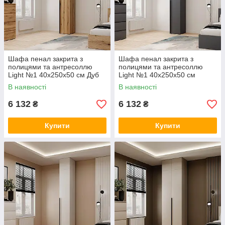
Шафа пенал закрита з
Шафа пенал закрита з
полицями та антресоллю
полицями та антресоллю
Light №1 40x250x50 см Дуб
Light №1 40x250x50 см
Евок TM ArtInHead
Графіт TM ArtInHead
В наявності
В наявності
6 132
6 132
₴
₴
Купити
Купити