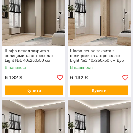
Шафа пенал закрита з
Шафа пенал закрита з
полицями та антресоллю
полицями та антресоллю
Light №1 40x250x50 см
Light №1 40x250x50 см Дуб
Кашемір TM ArtInHead
Сонома TM ArtInHead
В наявності
В наявності
6 132
6 132
₴
₴
Купити
Купити