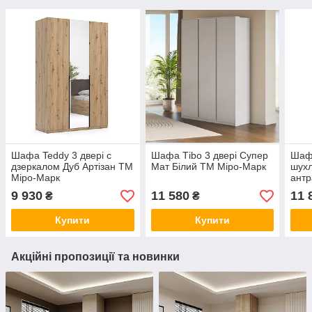
Шафа Teddy 3 двері с
Шафа Тіbо 3 двері Супер
Шафа
дзеркалом Дуб Артізан TM
Мат Білий TM Міро-Марк
шухл
Міро-Марк
антр
9 930
11 580
11 
₴
₴
Купити
Купити
Акційні пропозиції та новинки