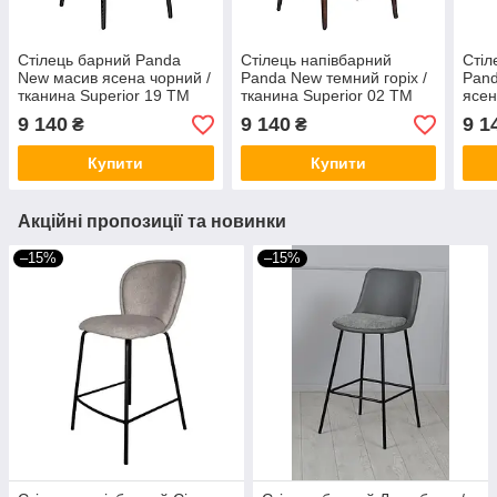
Стілець барний Panda
Стілець напівбарний
Стіл
New масив ясена чорний /
Panda New темний горіх /
Pand
тканина Superior 19 TM
тканина Superior 02 TM
ясен
Lovko
Lovko
TM 
9 140
9 140
9 1
₴
₴
Купити
Купити
Акційні пропозиції та новинки
–15%
–15%