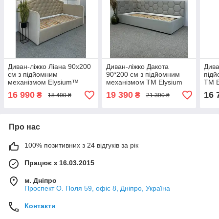
Диван-ліжко Ліана 90х200
Диван-ліжко Дакота
Дива
см з підйомним
90*200 см з підйомним
підй
механізмом Elysium™
механізмом ТМ Elysium
ТМ E
16 990
19 390
16 
₴
₴
18 490 ₴
21 390 ₴
Про нас
100% позитивних з 24 відгуків за рік
Працює з 16.03.2015
м. Дніпро
Проспект О. Поля 59, офіс 8, Дніпро, Україна
Контакти