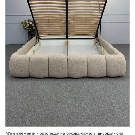
М'які елементи - ортопедична букова ламель, високоякісна