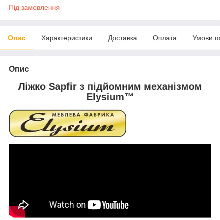
Під замовлення
Опис
Характеристики
Доставка
Оплата
Умови п
Опис
Ліжко Sapfir з підйомним механізмом
Elysium™