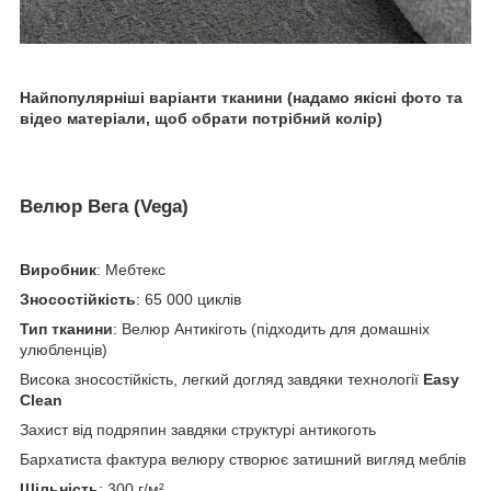
Найпопулярніші варіанти тканини (надамо якісні фото та
відео матеріали, щоб обрати потрібний колір)
Велюр Вега (Vega)
Виробник
: Мебтекс
Зносостійкість
: 65 000 циклів
Тип тканини
: Велюр Антикіготь (підходить для домашніх
улюбленців)
Висока зносостійкість, легкий догляд завдяки технології
Easy
Clean
Захист від подряпин завдяки структурі антикоготь
Бархатиста фактура велюру створює затишний вигляд меблів
Щільність
: 300 г/м²