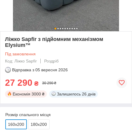
Ліжко Sapfir з підйомним механізмом
Elysium™
Під замовлення
Код: Ліжко Sapfir
Роздріб
Відправка з
05 вересня 2026
27 290
₴
30 290 ₴
Економія
3000 ₴
Залишилось
26 днів
Розмір спального місця
160х200
180х200