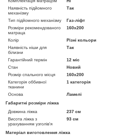
Комплектація матрацом
Ні
Наявність підйомного
Так
механізму
Тип підйомного механізму
Газ-ліфт
Розміри рекомендованого
160х200
матраца
Колір
Різні кольори
Наявність ніши для
Так
білизни
Гарантійний термін
12 міс
Стан
Новий
Розмір спального місця
160х200
Категорія оббивної
1 категорія
тканини
Основа
Ламелі
Габаритні розміри ліжка
Довжина ліжка
237 см
Висота ліжка з
93 см
урахуванням узголів'я
Матеріал виготовлення ліжка