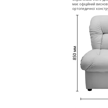
має офіційний виснов
ортопедичної констру