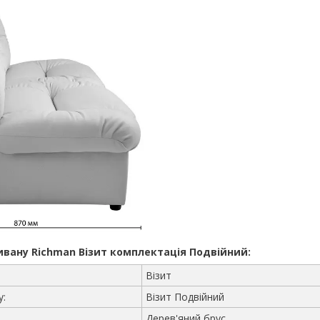
вану Richman Візит комплектація Подвійний:
Візит
у:
Візит Подвійний
Дерев'яний брус