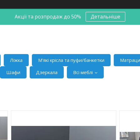
Акції та розпродаж до 50%
Детальніше
Ліжка
М'які крісла та пуфи/банкетки
Матрац
Шафи
Дзеркала
Всі меблі