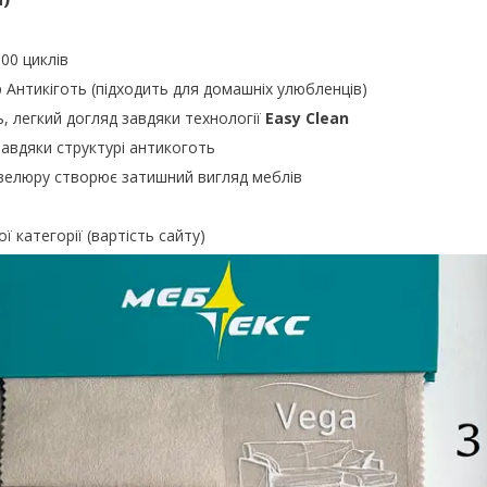
000 циклів
р Антикіготь (підходить для домашніх улюбленців)
ь, легкий догляд завдяки технології
Easy Clean
завдяки структурі антикоготь
велюру створює затишний вигляд меблів
ої категорії (вартість сайту)