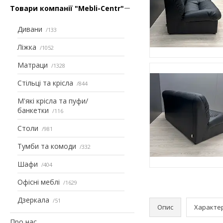
Товари компанії "Mebli-Centr"
Дивани
133
Ліжка
1052
Матраци
1328
Стільці та крісла
844
М'які крісла та пуфи/
банкетки
116
Столи
981
Тумби та комоди
332
Шафи
404
Офісні меблі
1629
Дзеркала
51
Опис
Характе
Про нас