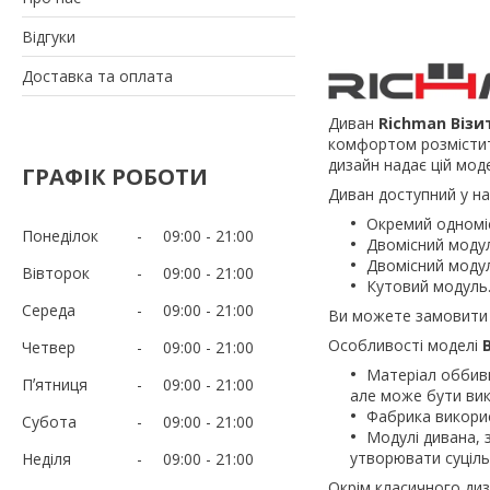
Відгуки
Доставка та оплата
Диван
Richman Візи
комфортом розмістит
дизайн надає цій мод
ГРАФІК РОБОТИ
Диван доступний у на
Окремий одномі
Понеділок
09:00
21:00
Двомісний модул
Двомісний модул
Вівторок
09:00
21:00
Кутовий модуль
Середа
09:00
21:00
Ви можете замовити о
Особливості моделі
Четвер
09:00
21:00
Матеріал оббивк
Пʼятниця
09:00
21:00
але може бути вик
Фабрика викорис
Субота
09:00
21:00
Модулі дивана,
утворювати суціль
Неділя
09:00
21:00
Окрім класичного диз