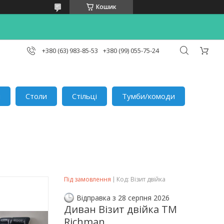
Кошик
+380 (63) 983-85-53
+380 (99) 055-75-24
и
Столи
Стільці
Тумби/комоди
Під замовлення
Код:
Візит двійка
Відправка з 28 серпня 2026
Диван Візит двійка TM
Richman