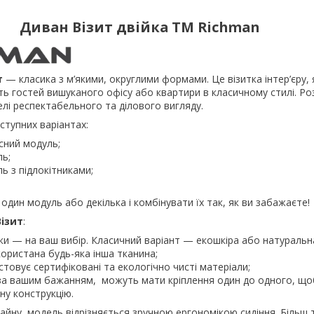
Диван Візит двійка TM Richman
т
— класика з м’якими, округлими формами. Це візитка інтер’єру, 
ь гостей вишуканого офісу або квартири в класичному стилі. Ро
елі респектабельного та ділового вигляду.
ступних варіантах:
сний модуль;
ь;
ь з підлокітниками;
.
дин модуль або декілька і комбінувати їх так, як ви забажаєте!
Візит
:
и — на ваш вибір. Класичний варіант — екошкіра або натуральна
ористана будь-яка інша тканина;
товує сертифіковані та екологічно чисті матеріали;
 за вашим бажанням, можуть мати кріплення один до одного, що
ну конструкцію.
айну, модель відрізняється зручною ергономікою сидіння. Більш 