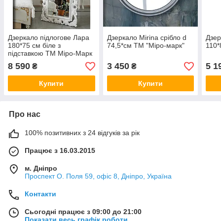
Дзеркало підлогове Лара
Дзеркало Mirina срібло d
Дзер
180*75 см біле з
74,5*см ТМ "Міро-марк"
110*
підставкою ТМ Міро-Марк
8 590
3 450
5 1
₴
₴
Купити
Купити
Про нас
100% позитивних з 24 відгуків за рік
Працює з 16.03.2015
м. Дніпро
Проспект О. Поля 59, офіс 8, Дніпро, Україна
Контакти
Сьогодні працює з 09:00 до 21:00
Показати весь графік роботи