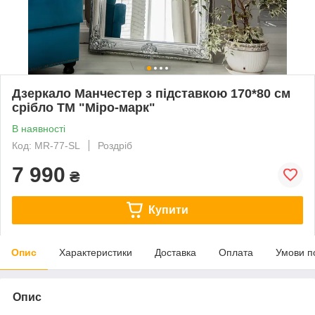
Дзеркало Манчестер з підставкою 170*80 см
срібло ТМ "Міро-марк"
В наявності
Код: MR-77-SL
Роздріб
7 990
₴
Купити
Опис
Характеристики
Доставка
Оплата
Умови п
Опис