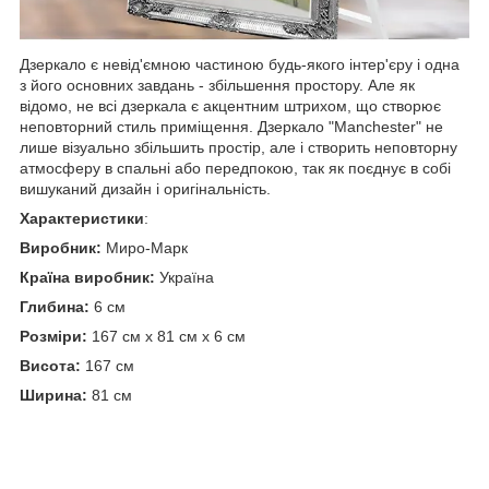
Дзеркало є невід'ємною частиною будь-якого інтер'єру і одна
з його основних завдань - збільшення простору. Але як
відомо, не всі дзеркала є акцентним штрихом, що створює
неповторний стиль приміщення. Дзеркало "Manchester" не
лише візуально збільшить простір, але і створить неповторну
атмосферу в спальні або передпокою, так як поєднує в собі
вишуканий дизайн і оригінальність.
Характеристики
:
Виробник:
Миро-Марк
Країна виробник:
Україна
Глибина:
6 см
Розміри:
167 см x 81 см x 6 см
Висота:
167 см
Ширина:
81 см